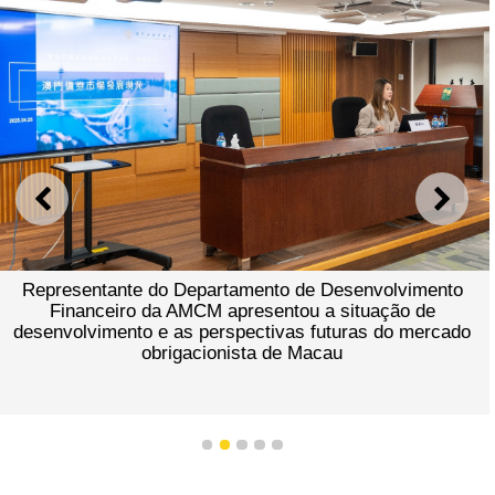
ANTERIOR
SEGU
Representante do Departamento de Desenvolvimento
Financeiro da AMCM apresentou a situação de
desenvolvimento e as perspectivas futuras do mercado
obrigacionista de Macau
1
2
3
4
5