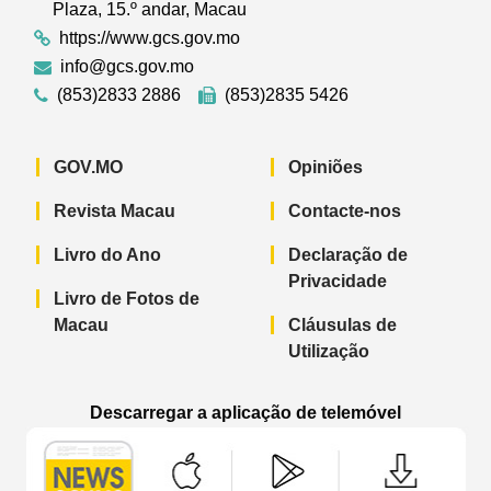
Plaza, 15.º andar, Macau
https://www.gcs.gov.mo
info@gcs.gov.mo
(853)2833 2886
(853)2835 5426
GOV.MO
Opiniões
Revista Macau
Contacte-nos
Livro do Ano
Declaração de
Privacidade
Livro de Fotos de
Macau
Cláusulas de
Utilização
Descarregar a aplicação de telemóvel
Aplicação de telemóvel “Notícias do G
Aplicação de telemóvel “
Aplicação 