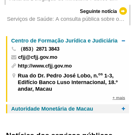
Pequim
Seguinte notícia
Serviços de Saúde: A consulta pública sobre o
«Regime jurídico para o exercício de actividade
das instituições privadas prestadoras de cuidados
Centro de Formação Jurídica e Judiciária
de saúde» foi realizada nos dias consecutivos,
（853）2871 3843
com vista a auscultar e recolher opiniões
cfjj@cfjj.gov.mo
apresentadas
http://www.cfjj.gov.mo
os
Rua do Dr. Pedro José Lobo, n.
1-3,
Edifício Banco Luso Internacional, 18.º
andar, Macau
+ mais
Autoridade Monetária de Macau