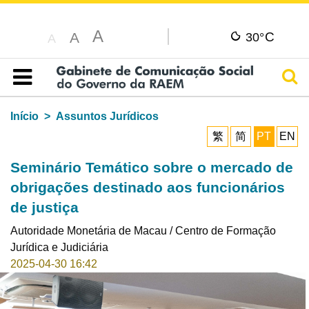
A
C
A
30°
A
Pesq
Índice
Início
Assuntos Jurídicos
繁
简
PT
EN
Seminário Temático sobre o mercado de
obrigações destinado aos funcionários
de justiça
Autoridade Monetária de Macau / Centro de Formação
Jurídica e Judiciária
2025-04-30 16:42