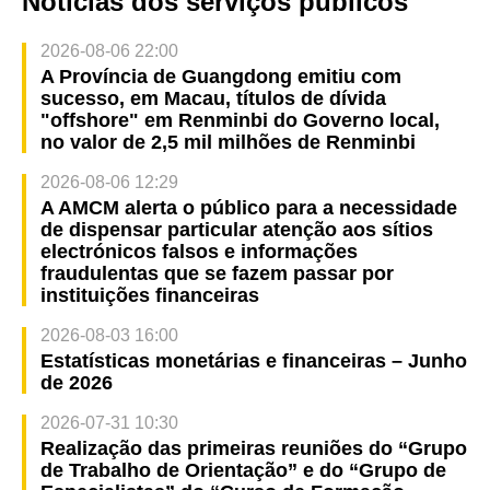
Notícias dos serviços públicos
2026-08-06 22:00
A Província de Guangdong emitiu com
sucesso, em Macau, títulos de dívida
"offshore" em Renminbi do Governo local,
no valor de 2,5 mil milhões de Renminbi
2026-08-06 12:29
A AMCM alerta o público para a necessidade
de dispensar particular atenção aos sítios
electrónicos falsos e informações
fraudulentas que se fazem passar por
instituições financeiras
2026-08-03 16:00
Estatísticas monetárias e financeiras – Junho
de 2026
2026-07-31 10:30
Realização das primeiras reuniões do “Grupo
de Trabalho de Orientação” e do “Grupo de