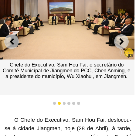
ANTERIOR
SEGU
Chefe do Executivo, Sam Hou Fai, o secretário do
Comité Municipal de Jiangmen do PCC, Chen Anming, e
a presidente do município, Wu Xiaohui, em Jiangmen.
1
2
3
4
5
6
O Chefe do Executivo, Sam Hou Fai, deslocou-
se à cidade Jiangmen, hoje (28 de Abril), à tarde,