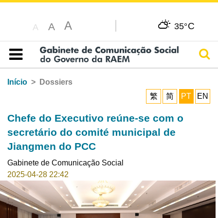
A
C
A
35°
A
Pesq
Índice
Início
Dossiers
繁
简
PT
EN
Chefe do Executivo reúne-se com o
secretário do comité municipal de
Jiangmen do PCC
Gabinete de Comunicação Social
2025-04-28 22:42