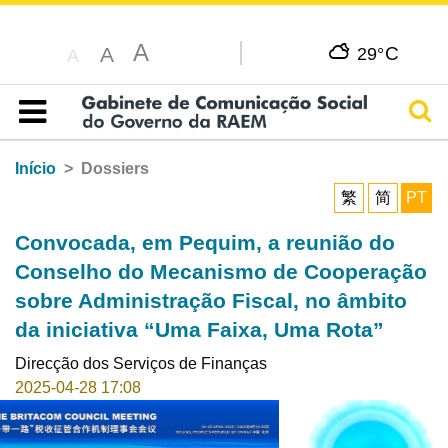
A
C
A
29°
A
Pesq
Índice
Início
Dossiers
繁
简
PT
Convocada, em Pequim, a reunião do
Conselho do Mecanismo de Cooperação
sobre Administração Fiscal, no âmbito
da iniciativa “Uma Faixa, Uma Rota”
Direcção dos Serviços de Finanças
2025-04-28 17:08