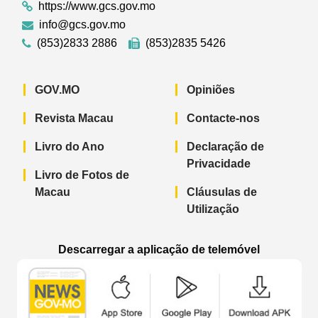
https://www.gcs.gov.mo
info@gcs.gov.mo
(853)2833 2886
(853)2835 5426
GOV.MO
Opiniões
Revista Macau
Contacte-nos
Livro do Ano
Declaração de
Privacidade
Livro de Fotos de
Macau
Cláusulas de
Utilização
Descarregar a aplicação de telemóvel
Aplicação de telemóvel “Notícias do G
Aplicação de telemóvel “
Aplicação 