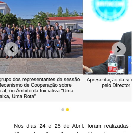
ANTERIOR
SEGU
Apresentação da situação da Academia Fiscal de Macau
pelo Director de Serviços Iong Kong Leong
1
2
Nos dias 24 e 25 de Abril, foram realizadas