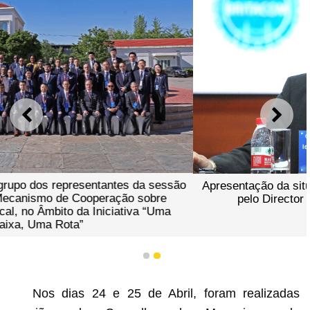
ANTERIOR
SEGU
Apresentação da situação da Academia Fiscal de Macau
pelo Director de Serviços Iong Kong Leong
1
2
Nos dias 24 e 25 de Abril, foram realizadas