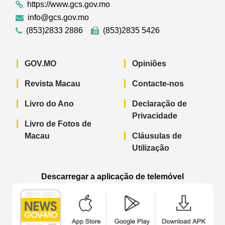
https://www.gcs.gov.mo
info@gcs.gov.mo
(853)2833 2886
(853)2835 5426
GOV.MO
Opiniões
Revista Macau
Contacte-nos
Livro do Ano
Declaração de
Privacidade
Livro de Fotos de
Macau
Cláusulas de
Utilização
Descarregar a aplicação de telemóvel
Aplicação de telemóvel “Notícias do G
Aplicação de telemóvel “
Aplicação 