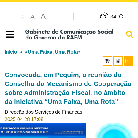
A
C
A
34°
A
Pesq
Índice
Início
«Uma Faixa, Uma Rota»
繁
简
PT
Convocada, em Pequim, a reunião do
Conselho do Mecanismo de Cooperação
sobre Administração Fiscal, no âmbito
da iniciativa “Uma Faixa, Uma Rota”
Direcção dos Serviços de Finanças
2025-04-28 17:08