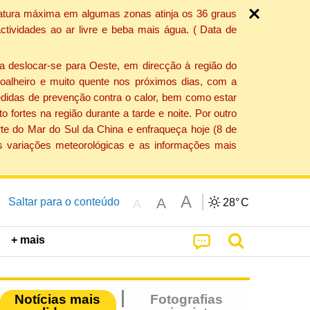
ratura máxima em algumas zonas atinja os 36 graus
tividades ao ar livre e beba mais água. ( Data de
a deslocar-se para Oeste, em direcção à região do
 soalheiro e muito quente nos próximos dias, com a
edidas de prevenção contra o calor, bem como estar
fortes na região durante a tarde e noite. Por outro
rte do Mar do Sul da China e enfraqueça hoje (8 de
s variações meteorológicas e as informações mais
A
A
Saltar para o conteúdo
28°
C
A
+ mais
Notícias mais
Fotografias