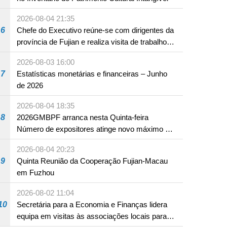
2026-08-04 21:35
6
Chefe do Executivo reúne-se com dirigentes da
província de Fujian e realiza visita de trabalho
em Fuzhou
2026-08-03 16:00
7
Estatísticas monetárias e financeiras – Junho
de 2026
2026-08-04 18:35
8
2026GMBPF arranca nesta Quinta-feira
Número de expositores atinge novo máximo em
18 anos
2026-08-04 20:23
9
Quinta Reunião da Cooperação Fujian-Macau
em Fuzhou
2026-08-02 11:04
10
Secretária para a Economia e Finanças lidera
equipa em visitas às associações locais para