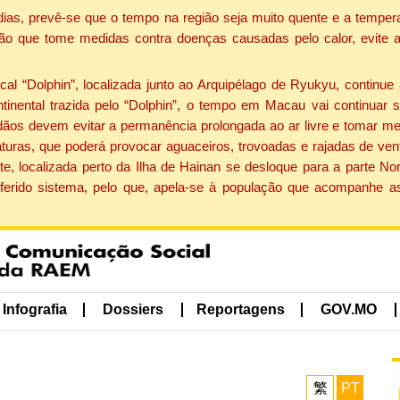
dias, prevê-se que o tempo na região seja muito quente e a tempe
ão que tome medidas contra doenças causadas pelo calor, evite ac
 “Dolphin”, localizada junto ao Arquipélago de Ryukyu, continue 
ntinental trazida pelo “Dolphin”, o tempo em Macau vai continuar
dãos devem evitar a permanência prolongada ao ar livre e tomar m
ras, que poderá provocar aguaceiros, trovoadas e rajadas de vento 
e, localizada perto da Ilha de Hainan se desloque para a parte No
ferido sistema, pelo que, apela-se à população que acompanhe a
Infografia
Dossiers
Reportagens
GOV.MO
繁
PT