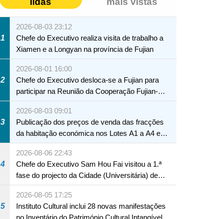
lidas
mais vistas
2026-08-03 23:12
1
Chefe do Executivo realiza visita de trabalho a
Xiamen e a Longyan na província de Fujian
2026-08-01 16:00
2
Chefe do Executivo desloca-se a Fujian para
participar na Reunião da Cooperação Fujian-
Macau
2026-08-03 09:01
3
Publicação dos preços de venda das fracções
da habitação económica nos Lotes A1 a A4 e
A12 da Zona A dos Novos Aterros
2026-08-06 22:43
4
Chefe do Executivo Sam Hou Fai visitou a 1.ª
fase do projecto da Cidade (Universitária) de
Educação Internacional de Macau e Hengqin
2026-08-05 17:25
NTE
5
Instituto Cultural inclui 28 novas manifestações
no Inventário do Património Cultural Intangível