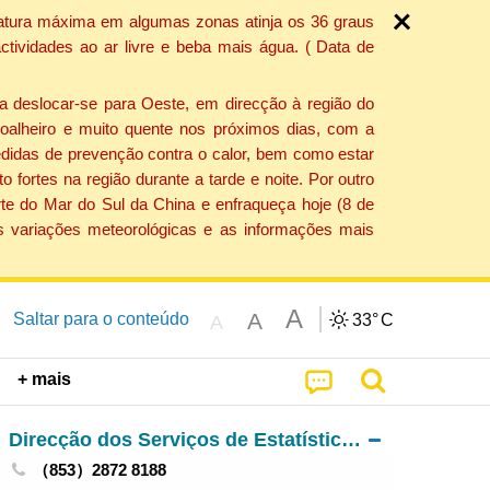
ratura máxima em algumas zonas atinja os 36 graus
tividades ao ar livre e beba mais água. ( Data de
a deslocar-se para Oeste, em direcção à região do
 soalheiro e muito quente nos próximos dias, com a
edidas de prevenção contra o calor, bem como estar
fortes na região durante a tarde e noite. Por outro
rte do Mar do Sul da China e enfraqueça hoje (8 de
s variações meteorológicas e as informações mais
A
A
Saltar para o conteúdo
33°
C
A
+ mais
Direcção dos Serviços de Estatística e Censos
（853）2872 8188