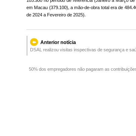
105.300 no período de referência (Janeiro a Março de 
em Macau (379.100), a mão-de-obra total era de 484.4
de 2024 a Fevereiro de 2025).
Anterior notícia
DSAL realizou visitas inspectivas de segurança e sa
medidas para diminuir os acidentes de trabalho e confl
50% dos empregadores não pagaram as contribuições
possível, o pagamento de verbas através da Plataf