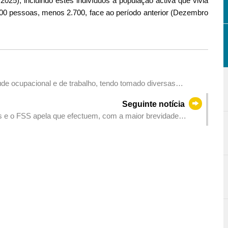
2025), incluindo estes indivíduos à população activa que vivia
00 pessoas, menos 2.700, face ao período anterior (Dezembro
úde ocupacional e de trabalho, tendo tomado diversas
itos laborais
Seguinte notícia
 e o FSS apela que efectuem, com a maior brevidade
orma para Empresas e Associações ou Conta Única de Macau