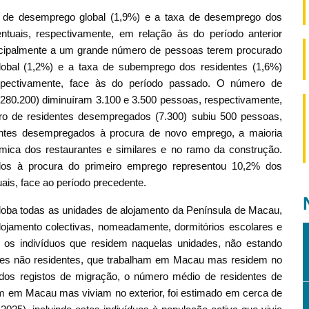
 de desemprego global (1,9%) e a taxa de desemprego dos
ntuais, respectivamente, em relação às do período anterior
ncipalmente a um grande número de pessoas terem procurado
obal (1,2%) e a taxa de subemprego dos residentes (1,6%)
spectivamente, face às do período passado. O número de
280.200) diminuíram 3.100 e 3.500 pessoas, respectivamente,
 de residentes desempregados (7.300) subiu 500 pessoas,
dentes desempregados à procura de novo emprego, a maioria
mica dos restaurantes e similares e no ramo da construção.
os à procura do primeiro emprego representou 10,2% dos
is, face ao período precedente.
globa todas as unidades de alojamento da Península de Macau,
ojamento colectivas, nomeadamente, dormitórios escolares e
ge os indivíduos que residem naquelas unidades, não estando
ores não residentes, que trabalham em Macau mas residem no
 dos registos de migração, o número médio de residentes de
m em Macau mas viviam no exterior, foi estimado em cerca de