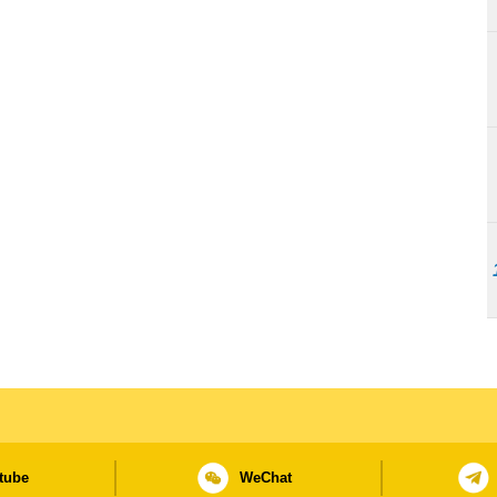
tube
WeChat