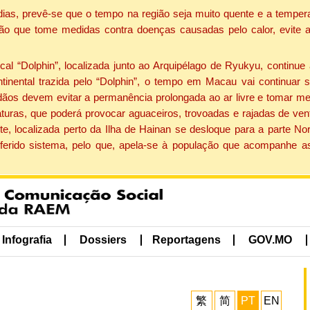
dias, prevê-se que o tempo na região seja muito quente e a tempe
ão que tome medidas contra doenças causadas pelo calor, evite ac
 “Dolphin”, localizada junto ao Arquipélago de Ryukyu, continue 
ntinental trazida pelo “Dolphin”, o tempo em Macau vai continuar
dãos devem evitar a permanência prolongada ao ar livre e tomar m
ras, que poderá provocar aguaceiros, trovoadas e rajadas de vento 
e, localizada perto da Ilha de Hainan se desloque para a parte No
ferido sistema, pelo que, apela-se à população que acompanhe a
Infografia
Dossiers
Reportagens
GOV.MO
繁
简
PT
EN