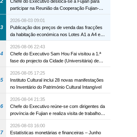
2
Chefe do Executivo desloca-se a Fujian para
participar na Reunião da Cooperação Fujian-
Macau
2026-08-03 09:01
3
Publicação dos preços de venda das fracções
da habitação económica nos Lotes A1 a A4 e
A12 da Zona A dos Novos Aterros
2026-08-06 22:43
4
Chefe do Executivo Sam Hou Fai visitou a 1.ª
fase do projecto da Cidade (Universitária) de
Educação Internacional de Macau e Hengqin
2026-08-05 17:25
5
Instituto Cultural inclui 28 novas manifestações
no Inventário do Património Cultural Intangível
2026-08-04 21:35
6
Chefe do Executivo reúne-se com dirigentes da
província de Fujian e realiza visita de trabalho
em Fuzhou
2026-08-03 16:00
7
Estatísticas monetárias e financeiras – Junho