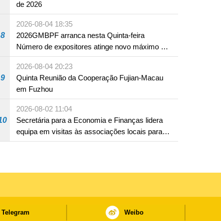
de 2026
2026-08-04 18:35
8
2026GMBPF arranca nesta Quinta-feira
Número de expositores atinge novo máximo em
18 anos
2026-08-04 20:23
9
Quinta Reunião da Cooperação Fujian-Macau
em Fuzhou
2026-08-02 11:04
10
Secretária para a Economia e Finanças lidera
equipa em visitas às associações locais para
consolidar consensos e promover os trabalhos
nas áreas económica e social
Telegram
Weibo