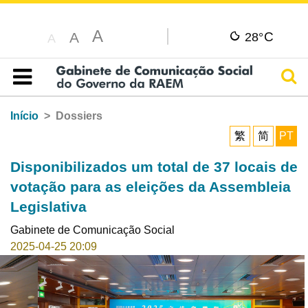
A
C
A
28°
A
Pesq
Índice
Início
Dossiers
繁
简
PT
Disponibilizados um total de 37 locais de
votação para as eleições da Assembleia
Legislativa
Gabinete de Comunicação Social
2025-04-25 20:09