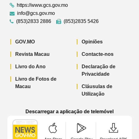
https://www.gcs.gov.mo
info@gcs.gov.mo
(853)2833 2886
(853)2835 5426
GOV.MO
Opiniões
Revista Macau
Contacte-nos
Livro do Ano
Declaração de
Privacidade
Livro de Fotos de
Macau
Cláusulas de
Utilização
Descarregar a aplicação de telemóvel
Aplicação de telemóvel “Notícias do G
Aplicação de telemóvel “
Aplicação 