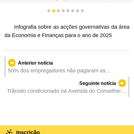
1
2
3
4
5
6
7
8
Infografia sobre as acções governativas da área
da Economia e Finanças para o ano de 2025
Anterior notícia
50% dos empregadores não pagaram as
contribuições e o FSS apela que efectuem, com a
Seguinte notícia
maior brevidade possível, o pagamento de
Trânsito condicionado na Avenida do Conselheiro
verbas através da Plataforma para Empresas e
Ferreira de Almeida e na Rua de António Basto
Associações ou Conta Única de Macau
no dia 26 de Abril, devido à remoção de árvores
Inscrição