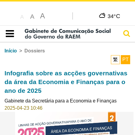
A
C
A
34°
A
Pesq
Índice
Início
Dossiers
繁
PT
Infografia sobre as acções governativas
da área da Economia e Finanças para o
ano de 2025
Gabinete da Secretária para a Economia e Finanças
2025-04-23 10:46