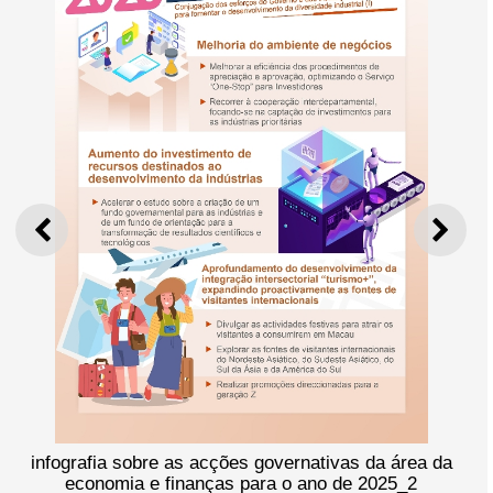
ANTERIOR
SEGU
afia sobre as acções governativas da área da
infogr
conomia e finanças para o ano de 2025_2
e