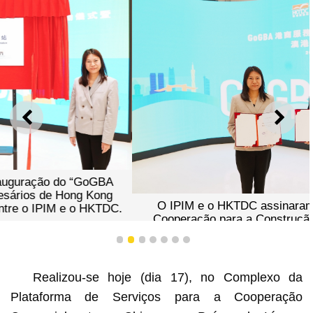
ANTERIOR
SEGU
O IPIM e o HKTDC assinaram um “Memorando de
Cooperação para a Construção Conjunta do GoGBA
Centro de Serviços para Empresários de Hong Kong
1
2
3
4
5
6
7
(Macau)”. 003: Intervenção de Leong Wa Fong,
Presidente Substituto do IPIM.
Realizou-se hoje (dia 17), no Complexo da
Plataforma de Serviços para a Cooperação