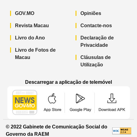
GOV.MO
Opiniões
Revista Macau
Contacte-nos
Livro do Ano
Declaração de
Privacidade
Livro de Fotos de
Macau
Cláusulas de
Utilização
Descarregar a aplicação de telemóvel
Aplicação de telemóvel “Notícias do G
Aplicação de telemóvel “
Aplicação 
© 2022 Gabinete de Comunicação Social do
Governo da RAEM