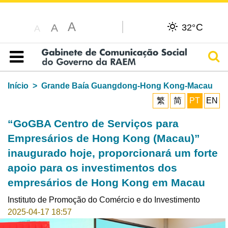
A
C
A
32°
A
Pesq
Índice
Início
Grande Baía Guangdong-Hong Kong-Macau
繁
简
PT
EN
“GoGBA Centro de Serviços para
Empresários de Hong Kong (Macau)”
inaugurado hoje, proporcionará um forte
apoio para os investimentos dos
empresários de Hong Kong em Macau
Instituto de Promoção do Comércio e do Investimento
2025-04-17 18:57