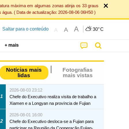
ratura máxima em algumas zonas atinja os 33 graus
 água. ( Data de actualização: 2026-08-06 06H50 )
A
A
Saltar para o conteúdo
30°
C
A
+ mais
Notícias mais
Fotografias
lidas
mais vistas
2026-08-03 23:12
1
Chefe do Executivo realiza visita de trabalho a
Xiamen e a Longyan na província de Fujian
2026-08-01 16:00
2
Chefe do Executivo desloca-se a Fujian para
participar na Reunião da Cooperação Fujian-