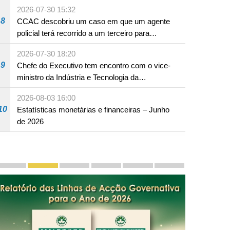
em Fuzhou
2026-07-30 15:32
8
CCAC descobriu um caso em que um agente
policial terá recorrido a um terceiro para
assumir por si a culpa na sequência de uma
2026-07-30 18:20
infracção rodoviária
9
Chefe do Executivo tem encontro com o vice-
ministro da Indústria e Tecnologia da
Informação
2026-08-03 16:00
10
Estatísticas monetárias e financeiras – Junho
de 2026
Divulgação e promoção
Macau, Êxitos de "Um País, Dois Sistemas": Transmi
Chefe do Executivo apresenta a 18 de Novem
LAG em Grande Plano
Segundo Plano Quinquenal de
Zona de Cooperação 
PhotoBook20