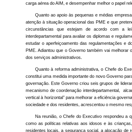
carga aérea do AIM, e desempenhar melhor o papel rele
Quanto ao apoio às pequenas e médias empresas
atenção à situação operacional das PME e que prete
circunstâncias que estejam de acordo com a le
interdepartamental para avaliar os diplomas e regulam
estudar o aperfeiçoamento das regulamentações e dos
PME. Adiantou que o Governo também vai melhorar o ní
dos serviços administrativos.
Quanto à reforma administrativa, o Chefe do Ex
constitui uma medida importante do novo Governo para
governação. Este Governo criou seis grupos de lidera
mecanismo de coordenação interdepartamental, alcan
vertical à horizontal" para melhorar a eficiência gove
sociedade e dos residentes, acrescentou o mesmo res
Na reunião, o Chefe do Executivo respondeu a 
como as políticas relativas aos idosos e às crianças
residentes locais, a segurança social, a alocação de r