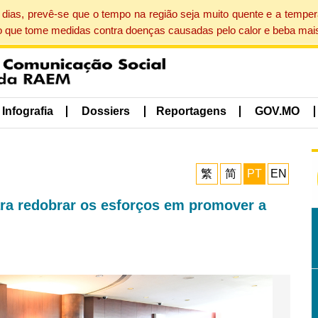
dias, prevê-se que o tempo na região seja muito quente e a tempe
o que tome medidas contra doenças causadas pelo calor e beba mais
Infografia
Dossiers
Reportagens
GOV.MO
繁
简
PT
EN
ara redobrar os esforços em promover a