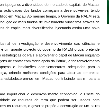
 e enriqueçando a diversidade do mercado de capitais de Macau.
as actividades dos fundos começam a desenvolver-se, tendo
o público em Macau. Ao mesmo tempo, o Governo da RAEM está
ntrodução de mais fundos de investimento subscritos através de
tos de capital mais diversificados injectando assim uma nova
strial de investigação e desenvolvimento das ciências e
e é um grande projecto do governo da RAEM o qual pretende
s estratégicas do País e aproveitar o papel de Macau enquanto
gens de contar com “forte apoio da Pátria”, o “desenvolvimento
espaços e instalações complementares adequadas para o
logia, criando melhores condições para atrair as empresas
nal a estabelecerem-se em Macau contribuindo assim para a
para impulsionar o desenvolvimento económico, o Chefe do
idade de recursos de terra que podem ser usados ​​para
 bem os recursos, o governo propõe a construção de um bairro