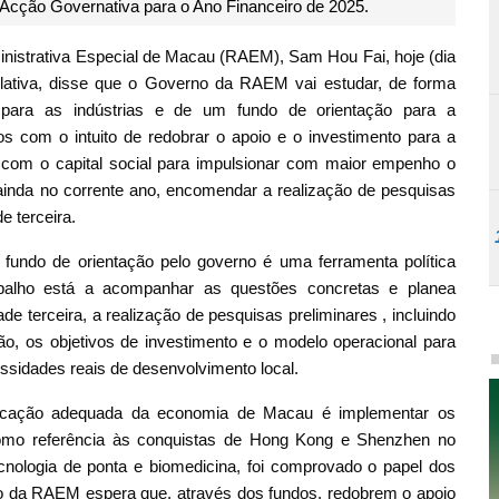
 Acção Governativa para o Ano Financeiro de 2025.
nistrativa Especial de Macau (RAEM), Sam Hou Fai, hoje (dia
islativa, disse que o Governo da RAEM vai estudar, de forma
 para as indústrias e de um fundo de orientação para a
cos com o intuito de redobrar o apoio e o investimento para a
to com o capital social para impulsionar com maior empenho o
 ainda no corrente ano, encomendar a realização de pesquisas
e terceira.
 fundo de orientação pelo governo é uma ferramenta política
abalho está a acompanhar as questões concretas e planea
de terceira, a realização de pesquisas preliminares , incluindo
ão, os objetivos de investimento e o modelo operacional para
ssidades reais de desenvolvimento local.
ficação adequada da economia de Macau é implementar os
como referência às conquistas de Hong Kong e Shenzhen no
nologia de ponta e biomedicina, foi comprovado o papel dos
o da RAEM espera que, através dos fundos, redobrem o apoio