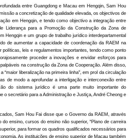
profundada entre Guangdong e Macau em Hengqin, Sam Hou
missão a concretização de qualidade elevada, os objectivos de
ção em Hengqin, e tendo como objectivo a integração entre
 de Liderança para a Promoção da Construção da Zona de
Hengqin e um grupo de trabalho jurídico interdepartamental
entido de aumentar a capacidade de coordenação da RAEM na
 políticas, leis e regulamentos importantes, tendo como ponto
corajosamente proceder a inovações e envidar esforços para
e palpáveis na construção da Zona de Cooperação. Além disso,
a “maior liberalização na primeira linha”, em prol da circulação
as de modo a aprofundar a interligação e interconexão entre
ão do sistema jurídico é uma parte muito importante do
e o secretário para a Administração e Justiça, André Cheong e
ficados, Sam Hou Fai disse que o Governo da RAEM, através
o ensino, cursos do ensino não superior, “Plano de carreira
superior, para formar os quadros qualificados necessários para
economia. As instituições de ensino superior de Macau também