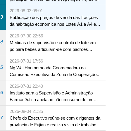
Macau
2026-08-03 09:01
3
Publicação dos preços de venda das fracções
da habitação económica nos Lotes A1 a A4 e
A12 da Zona A dos Novos Aterros
2026-07-30 22:56
4
Medidas de supervisão e controlo de leite em
pó para bebés articulam-se com padrões
internacionais Serviços interdepartamentais
2026-07-31 17:56
envidam esforços para assegurar a saúde dos
5
Ng Wai Han nomeada Coordenadora da
bebés e crianças, assim como a segurança
Comissão Executiva da Zona de Cooperação
alimentar
Aprofundada entre Guangdong e Macau em
2026-07-31 22:49
Hengqin
6
Instituto para a Supervisão e Administração
Farmacêutica apela ao não consumo de um
produto com substâncias medicamentosas
2026-08-04 21:35
ocidentais
7
Chefe do Executivo reúne-se com dirigentes da
província de Fujian e realiza visita de trabalho