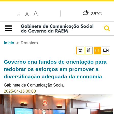
A
C
A
35°
A
Pesq
Índice
Início
Dossiers
繁
简
PT
EN
Governo cria fundos de orientação para
redobrar os esforços em promover a
diversificação adequada da economia
Gabinete de Comunicação Social
2025-04-16 00:00