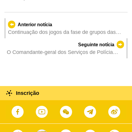
Anterior notícia
Continuação dos jogos da fase de grupos das
"ITTF Taças Mundiais Masculina e Feminina de
Seguinte notícia
Macau 2025, apresentadas pelo Galaxy
O Comandante-geral dos Serviços de Polícia
Entertainment Group"
Unitários (SPU), Leong Man Cheong: Firme no
desempenho das suas funções e na construção
de uma barreira sólida de segurança nacional
Inscrição