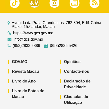
Avenida da Praia Grande, nos. 762-804, Edif. China
Plaza, 15.º andar, Macau
https://www.gcs.gov.mo
info@gcs.gov.mo
(853)2833 2886
(853)2835 5426
GOV.MO
Opiniões
Revista Macau
Contacte-nos
Livro do Ano
Declaração de
Privacidade
Livro de Fotos de
Macau
Cláusulas de
Utilização