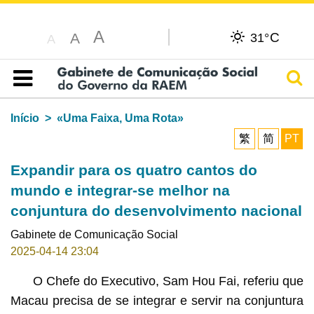
A
C
A
31°
A
Pesq
Índice
Início
«Uma Faixa, Uma Rota»
繁
简
PT
Expandir para os quatro cantos do
mundo e integrar-se melhor na
conjuntura do desenvolvimento nacional
Gabinete de Comunicação Social
2025-04-14 23:04
O Chefe do Executivo, Sam Hou Fai, referiu que
Macau precisa de se integrar e servir na conjuntura