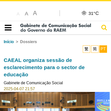
A
C
A
31°
A
Pesq
Índice
Início
Dossiers
繁
简
PT
CAEAL organiza sessão de
esclarecimento para o sector de
educação
Gabinete de Comunicação Social
2025-04-07 21:57