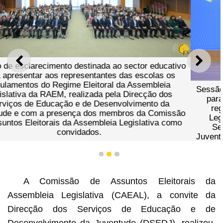
ANTERIOR
SEGU
Sessão de esclarecimento destinada ao sector educativo
para apresentar aos representantes das escolas os
regulamentos do Regime Eleitoral da Assembleia
Legislativa da RAEM, realizada pela Direcção dos
Serviços de Educação e de Desenvolvimento da
Juventude e com a presença dos membros da Comissão
de Assuntos Eleitorais da Assembleia Legislativa como
convidados.
1
2
3
A Comissão de Assuntos Eleitorais da
Assembleia Legislativa (CAEAL), a convite da
Direcção dos Serviços de Educação e de