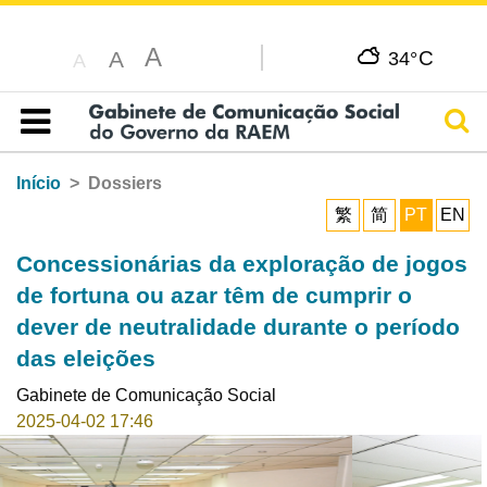
A
C
A
34°
A
Pesq
Índice
Início
Dossiers
繁
简
PT
EN
Concessionárias da exploração de jogos
de fortuna ou azar têm de cumprir o
dever de neutralidade durante o período
das eleições
Gabinete de Comunicação Social
2025-04-02 17:46