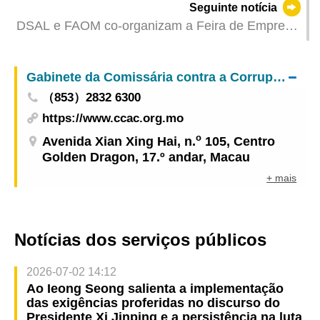
Seguinte notícia
Tecnológico reforçam inspecções conjuntas para
DSAL e FAOM co-organizam a Feira de Emprego
proteger os direitos e interesses de consumo
e Desenvolvimento Profissional promovendo
várias palestras e workshops – Inscrevam-se já!
Gabinete da Comissária contra a Corrupção
（853）2832 6300
https://www.ccac.org.mo
o
Avenida Xian Xing Hai, n.
105, Centro
Golden Dragon, 17.º andar, Macau
+ mais
Notícias dos serviços públicos
2026-07-02 14:12
Ao Ieong Seong salienta a implementação
das exigências proferidas no discurso do
Presidente Xi Jinping e a persistência na luta