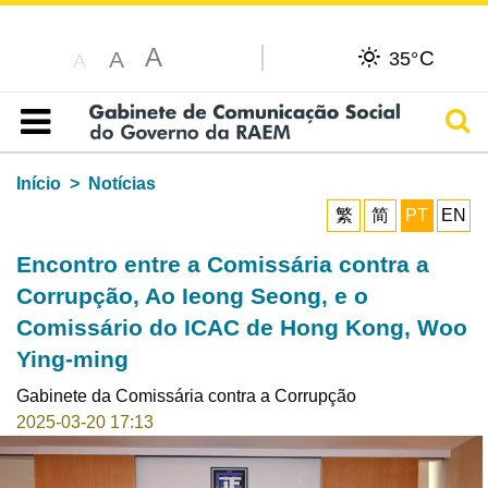
A
C
A
35°
A
Pesq
Índice
Início
Notícias
繁
简
PT
EN
Encontro entre a Comissária contra a
Corrupção, Ao Ieong Seong, e o
Comissário do ICAC de Hong Kong, Woo
Ying-ming
Gabinete da Comissária contra a Corrupção
2025-03-20 17:13