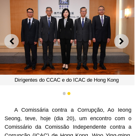
ANTERIOR
SEGU
Dirigentes do CCAC e do ICAC de Hong Kong
1
2
A Comissária contra a Corrupção, Ao Ieong
Seong, teve, hoje (dia 20), um encontro com o
Comissário da Comissão Independente contra a
Corrupção (ICAC) de Hong Kong, Woo Ying-ming.