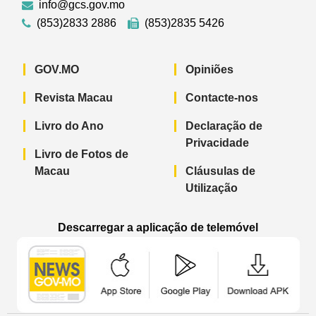
info@gcs.gov.mo
(853)2833 2886
(853)2835 5426
GOV.MO
Opiniões
Revista Macau
Contacte-nos
Livro do Ano
Declaração de
Privacidade
Livro de Fotos de
Macau
Cláusulas de
Utilização
Descarregar a aplicação de telemóvel
Aplicação de telemóvel “Notícias do G
Aplicação de telemóvel “
Aplicação 