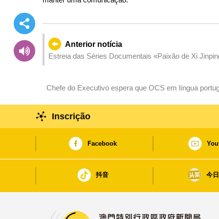
Anterior notícia
Estreia das Séries Documentais «Paixão de Xi Jinping pela Cultura» e «Aprese
Pensamento Económico de Xi Jinping» em Macau
Chefe do Executivo espera que OCS em língua portu
de elo internacional
Inscrição
Facebook
You
抖音
今