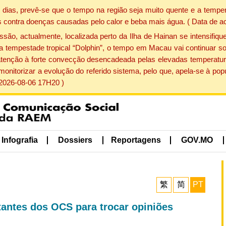
dias, prevê-se que o tempo na região seja muito quente e a temper
 contra doenças causadas pelo calor e beba mais água. ( Data de a
, actualmente, localizada perto da Ilha de Hainan se intensifique
a tempestade tropical “Dolphin”, o tempo em Macau vai continuar so
atenção à forte convecção desencadeada pelas elevadas temperatur
 monitorizar a evolução do referido sistema, pelo que, apela-se à 
 2026-08-06 17H20 )
Infografia
Dossiers
Reportagens
GOV.MO
繁
简
PT
tantes dos OCS para trocar opiniões