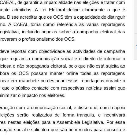
a CAEAL, de garantir a imparcialidade nas eleições e tratar com
mente admitidas. A Lei Eleitoral define claramente o que é
iosa. Disse acreditar que os OCS têm a capacidade de distinguir
smo. A CAEAL toma como referência as várias reportagens
gislativa, incluindo aquelas sobre a campanha eleitoral das
provaram o profissionalismo dos OCS.
deve reportar com objectividade as actividades de campanha
 que regulam a comunicação social e o direito de informar o
iosa e não propaganda eleitoral, pelo que não está sujeita ao
mbora os OCS possam manter online todas as reportagens
olocar em manchete ou destacar essas reportagens durante o
ar que o público contacte com respectivas notícias assim que
inimizar o impacto nos eleitores.
eracção com a comunicação social, e disse que, com o apoio
leições serão realizados de forma tranquila, e incentivará
res nestas eleições para a Assembleia Legislativa. Por essa
cação social e salientou que são bem-vindos para consulta e