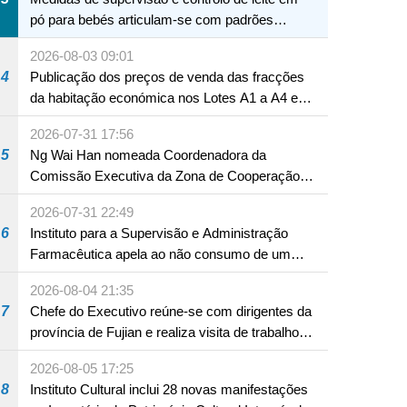
pó para bebés articulam-se com padrões
internacionais Serviços interdepartamentais
2026-08-03 09:01
envidam esforços para assegurar a saúde dos
4
Publicação dos preços de venda das fracções
bebés e crianças, assim como a segurança
da habitação económica nos Lotes A1 a A4 e
alimentar
A12 da Zona A dos Novos Aterros
2026-07-31 17:56
5
Ng Wai Han nomeada Coordenadora da
Comissão Executiva da Zona de Cooperação
Aprofundada entre Guangdong e Macau em
2026-07-31 22:49
Hengqin
6
Instituto para a Supervisão e Administração
Farmacêutica apela ao não consumo de um
produto com substâncias medicamentosas
2026-08-04 21:35
ocidentais
7
Chefe do Executivo reúne-se com dirigentes da
província de Fujian e realiza visita de trabalho
em Fuzhou
2026-08-05 17:25
8
Instituto Cultural inclui 28 novas manifestações