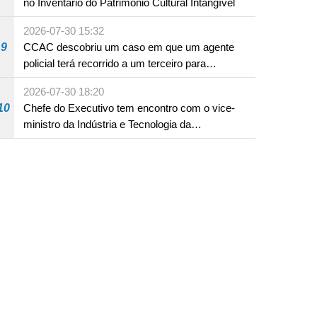
no Inventário do Património Cultural Intangível
2026-07-30 15:32
9
CCAC descobriu um caso em que um agente
policial terá recorrido a um terceiro para
assumir por si a culpa na sequência de uma
2026-07-30 18:20
infracção rodoviária
10
Chefe do Executivo tem encontro com o vice-
ministro da Indústria e Tecnologia da
Informação