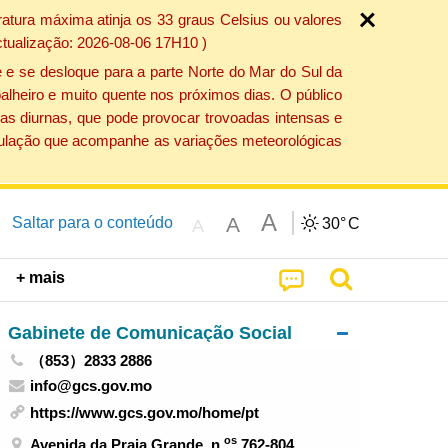
atura máxima atinja os 33 graus Celsius ou valores
ctualização: 2026-08-06 17H10 )
 e se desloque para a parte Norte do Mar do Sul da
alheiro e muito quente nos próximos dias. O público
as diurnas, que pode provocar trovoadas intensas e
população que acompanhe as variações meteorológicas
A
A
Saltar para o conteúdo
30°
C
A
+ mais
Gabinete de Comunicação Social
（853）2833 2886
info@gcs.gov.mo
https://www.gcs.gov.mo/home/pt
os
Avenida da Praia Grande, n.
762-804,