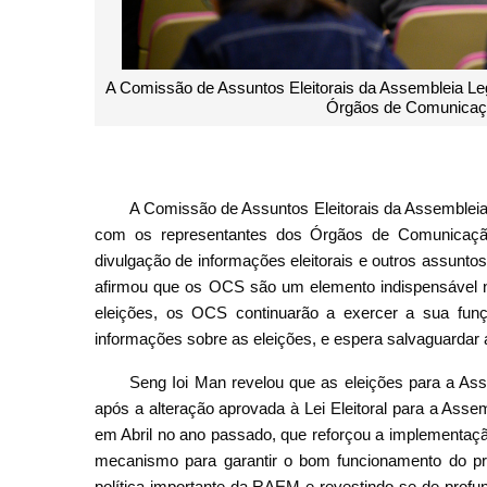
A Comissão de Assuntos Eleitorais da Assembleia Leg
Órgãos de Comunicação
A Comissão de Assuntos Eleitorais da Assembleia 
com os representantes dos Órgãos de Comunicação
divulgação de informações eleitorais e outros assunto
afirmou que os OCS são um elemento indispensável n
eleições, os OCS continuarão a exercer a sua fun
informações sobre as eleições, e espera salvaguardar 
Seng Ioi Man revelou que as eleições para a Assem
após a alteração aprovada à Lei Eleitoral para a Asse
em Abril no ano passado, que reforçou a implementaçã
mecanismo para garantir o bom funcionamento do pr
política importante da RAEM e revestindo-se de profu