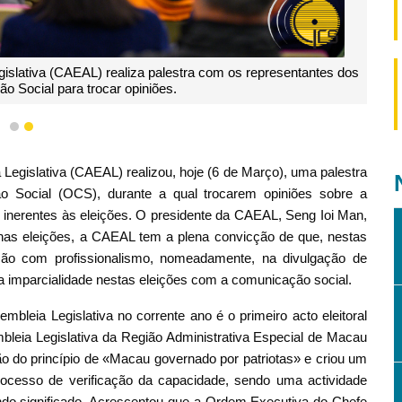
islativa (CAEAL) realiza palestra com os representantes dos
 Social para trocar opiniões.
1
2
Legislativa (CAEAL) realizou, hoje (6 de Março), uma palestra
 Social (OCS), durante a qual trocarem opiniões sobre a
s inerentes às eleições. O presidente da CAEAL, Seng Ioi Man,
as eleições, a CAEAL tem a plena convicção de que, nestas
ção com profissionalismo, nomeadamente, na divulgação de
a imparcialidade nestas eleições com a comunicação social.
bleia Legislativa no corrente ano é o primeiro acto eleitoral
mbleia Legislativa da Região Administrativa Especial de Macau
o do princípio de «Macau governado por patriotas» e criou um
ocesso de verificação da capacidade, sendo uma actividade
ndo significado. Acrescentou que a Ordem Executiva do Chefe