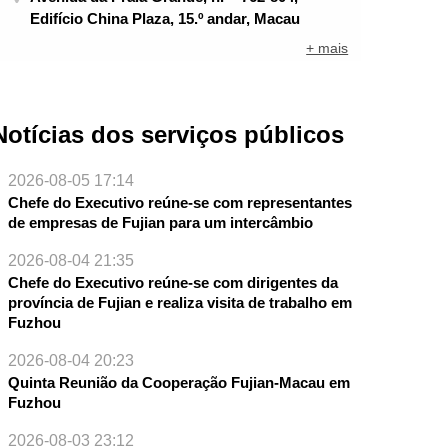
Edifício China Plaza, 15.º andar, Macau
+ mais
Notícias dos serviços públicos
2026-08-05 17:14
Chefe do Executivo reúne-se com representantes
de empresas de Fujian para um intercâmbio
2026-08-04 21:35
Chefe do Executivo reúne-se com dirigentes da
província de Fujian e realiza visita de trabalho em
NTE
Fuzhou
2026-08-04 20:23
Quinta Reunião da Cooperação Fujian-Macau em
Fuzhou
2026-08-03 23:12