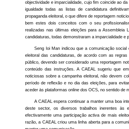
objectividade e imparcialidade, cujo fim coincide ao d
igualdade todas as listas de candidatura definitiva
propaganda eleitoral, o que difere de reportagem notic
bem estes dois conceitos com o seu profissionali
realizadas nas últimas eleições para a Assembleia Le
candidaturas, todas demonstraram a imparcialidade e 
Seng Ioi Man indicou que a comunicação social 
eleitoral das candidaturas, de acordo com as regras
público, devendo ser considerado uma reportagem notic
conteúdo das instruções. A CAEAL sugeriu que e
noticiosas sobre a campanha eleitoral, não devem c
período de reflexão e no dia das eleições, para evit
aceder às plataformas online dos OCS, no sentido de m
A CAEAL espera continuar a manter uma boa int
deste sector, os diversos trabalhos inerentes às e
efectivamente uma participação activa de mais eleito
razão, a CAEAL criou uma linha aberta para a comuni
manter uma comunicação.