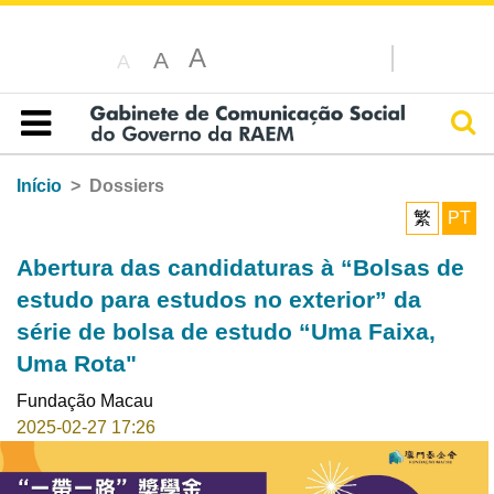
A
A
A
Pesq
Índice
Início
Dossiers
繁
PT
Abertura das candidaturas à “Bolsas de
estudo para estudos no exterior” da
série de bolsa de estudo “Uma Faixa,
Uma Rota"
Fundação Macau
2025-02-27 17:26