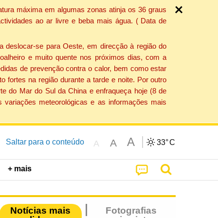
ratura máxima em algumas zonas atinja os 36 graus
tividades ao ar livre e beba mais água. ( Data de
a deslocar-se para Oeste, em direcção à região do
 soalheiro e muito quente nos próximos dias, com a
edidas de prevenção contra o calor, bem como estar
fortes na região durante a tarde e noite. Por outro
rte do Mar do Sul da China e enfraqueça hoje (8 de
s variações meteorológicas e as informações mais
A
A
Saltar para o conteúdo
33°
C
A
+ mais
Notícias mais
Fotografias