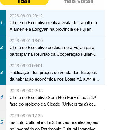
lidas
mais vistas
2026-08-03 23:12
1
Chefe do Executivo realiza visita de trabalho a
Xiamen e a Longyan na província de Fujian
2026-08-01 16:00
2
Chefe do Executivo desloca-se a Fujian para
participar na Reunião da Cooperação Fujian-
Macau
2026-08-03 09:01
3
Publicação dos preços de venda das fracções
da habitação económica nos Lotes A1 a A4 e
A12 da Zona A dos Novos Aterros
2026-08-06 22:43
4
Chefe do Executivo Sam Hou Fai visitou a 1.ª
fase do projecto da Cidade (Universitária) de
Educação Internacional de Macau e Hengqin
2026-08-05 17:25
5
Instituto Cultural inclui 28 novas manifestações
no Inventário do Património Cultural Intangível