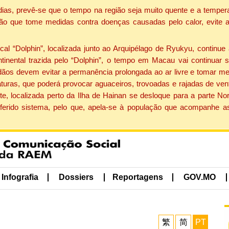
dias, prevê-se que o tempo na região seja muito quente e a tempe
ão que tome medidas contra doenças causadas pelo calor, evite ac
 “Dolphin”, localizada junto ao Arquipélago de Ryukyu, continue 
ntinental trazida pelo “Dolphin”, o tempo em Macau vai continuar
dãos devem evitar a permanência prolongada ao ar livre e tomar m
ras, que poderá provocar aguaceiros, trovoadas e rajadas de vento 
e, localizada perto da Ilha de Hainan se desloque para a parte No
ferido sistema, pelo que, apela-se à população que acompanhe a
Infografia
Dossiers
Reportagens
GOV.MO
繁
简
PT