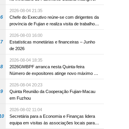
2026-08-04 21:35
6
Chefe do Executivo reúne-se com dirigentes da
província de Fujian e realiza visita de trabalho
em Fuzhou
2026-08-03 16:00
7
Estatísticas monetárias e financeiras – Junho
de 2026
2026-08-04 18:35
8
2026GMBPF arranca nesta Quinta-feira
Número de expositores atinge novo máximo em
18 anos
2026-08-04 20:23
9
Quinta Reunião da Cooperação Fujian-Macau
em Fuzhou
2026-08-02 11:04
10
Secretária para a Economia e Finanças lidera
equipa em visitas às associações locais para