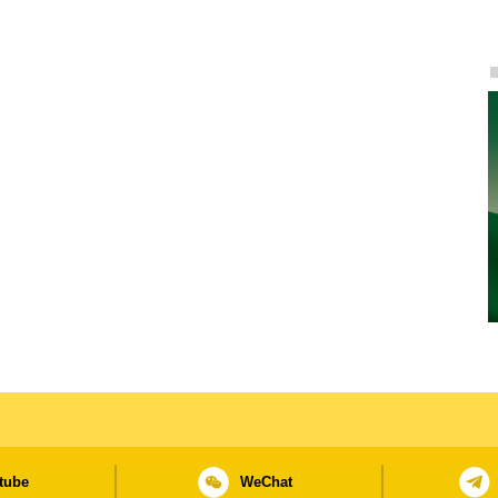
tube
WeChat