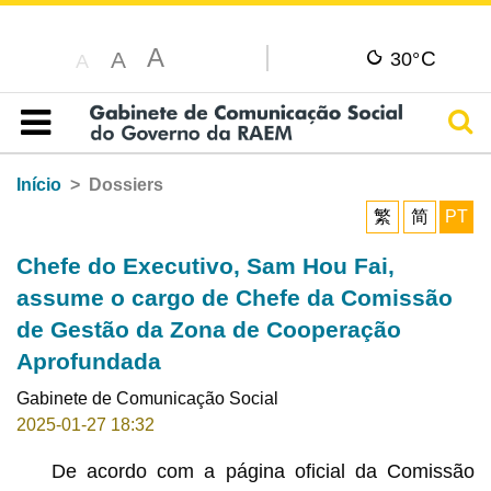
A
C
A
30°
A
Pesq
Índice
Início
Dossiers
繁
简
PT
Chefe do Executivo, Sam Hou Fai,
assume o cargo de Chefe da Comissão
de Gestão da Zona de Cooperação
Aprofundada
Gabinete de Comunicação Social
2025-01-27 18:32
De acordo com a página oficial da Comissão