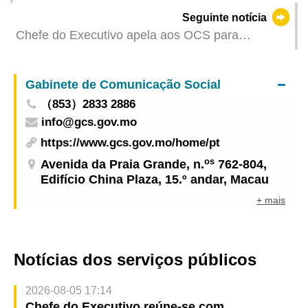
OCS para trocar opiniões
Seguinte notícia
Chefe do Executivo apela aos OCS para
mostrarem ao mundo o resultado notável da
implementação do princípio «um país, dois
Gabinete de Comunicação Social
sistemas»
（853）2833 2886
info@gcs.gov.mo
https://www.gcs.gov.mo/home/pt
os
Avenida da Praia Grande, n.
762-804,
Edifício China Plaza, 15.º andar, Macau
+ mais
Notícias dos serviços públicos
2026-08-05 17:14
Chefe do Executivo reúne-se com