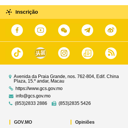
Inscrição
Avenida da Praia Grande, nos. 762-804, Edif. China
Plaza, 15.º andar, Macau
https://www.gcs.gov.mo
info@gcs.gov.mo
(853)2833 2886
(853)2835 5426
GOV.MO
Opiniões