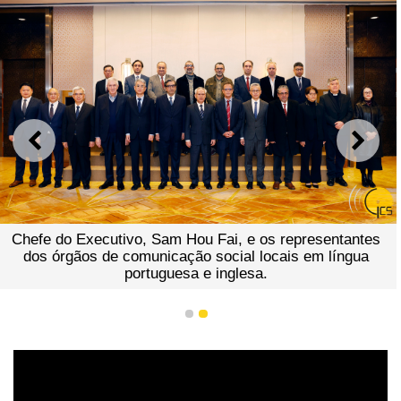
ANTERIOR
SEGU
fe do Executivo, Sam Hou Fai, e os representantes
Che
s órgãos de comunicação social locais em língua
portuguesa e inglesa.
c
1
2