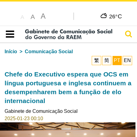
A
C
A
26°
A
Pesq
Índice
Início
Comunicação Social
繁
简
PT
EN
Chefe do Executivo espera que OCS em
língua portuguesa e inglesa continuem a
desempenharem bem a função de elo
internacional
Gabinete de Comunicação Social
2025-01-23 00:10