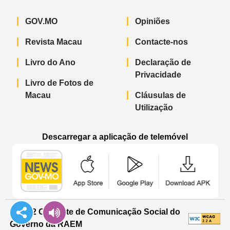
GOV.MO
Opiniões
Revista Macau
Contacte-nos
Livro do Ano
Declaração de
Privacidade
Livro de Fotos de
Macau
Cláusulas de
Utilização
Descarregar a aplicação de telemóvel
Aplicação de telemóvel “Notícias do G
Aplicação de telemóvel “
Aplicação 
© 2022 Gabinete de Comunicação Social do
Governo da RAEM