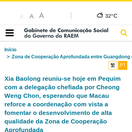
A
C
A
32°
A
Pesq
Índice
Início
Zona de Cooperação Aprofundada entre Guangdong
繁
PT
Xia Baolong reuniu-se hoje em Pequim
com a delegação chefiada por Cheong
Weng Chon, esperando que Macau
reforce a coordenação com vista a
fomentar o desenvolvimento de alta
qualidade da Zona de Cooperação
Aprofundada