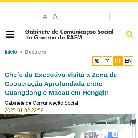
A
A
A
Pesq
Índice
Início
Dossiers
繁
简
PT
EN
Chefe do Executivo visita a Zona de
Cooperação Aprofundada entre
Guangdong e Macau em Hengqin
Gabinete de Comunicação Social
2025-01-02 22:59