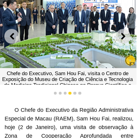
ANTERIOR
SEGU
Chefe do Executivo, Sam Hou Fai, visita o Centro de
Exposição do Museu de Criação de Ciência e Tecnologia
de Medicina Tradicional Chinesa no Parque Científico e
Industrial de Medicina Tradicional Chinesa para a
1
2
3
4
5
6
Cooperação entre Guangdong-Macau.
O Chefe do Executivo da Região Administrativa
Especial de Macau (RAEM), Sam Hou Fai, realizou,
hoje (2 de Janeiro), uma visita de observação à
Zona de Cooperação Aprofundada entre