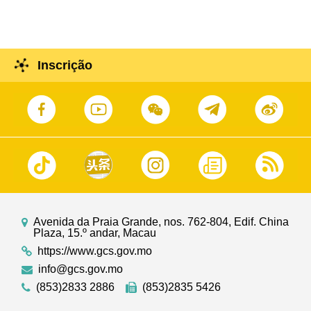
oportunidades de desenvolvimento de tecnologia
de ponta e big health
Inscrição
Avenida da Praia Grande, nos. 762-804, Edif. China
Plaza, 15.º andar, Macau
https://www.gcs.gov.mo
info@gcs.gov.mo
(853)2833 2886
(853)2835 5426