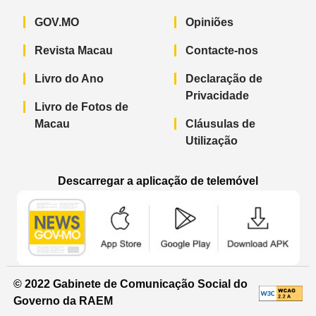
GOV.MO
Opiniões
Revista Macau
Contacte-nos
Livro do Ano
Declaração de
Privacidade
Livro de Fotos de
Macau
Cláusulas de
Utilização
Descarregar a aplicação de telemóvel
Aplicação de telemóvel “Notícias do G
Aplicação de telemóvel “
Aplicação 
© 2022 Gabinete de Comunicação Social do
Governo da RAEM