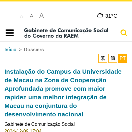
A
C
A
31°
A
Pesq
Índice
Início
Dossiers
繁
简
PT
Instalação do Campus da Universidade
de Macau na Zona de Cooperação
Aprofundada promove com maior
rapidez uma melhor integração de
Macau na conjuntura do
desenvolvimento nacional
Gabinete de Comunicação Social
2024-12-09 17:04