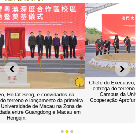
ANTERIOR
SEGU
Chefe do Executivo, Ho Iat Seng, preside à cerimónia de
entrega do terreno e lançamento da primeira pedra do
Campus da Universidade de Macau na Zona de
Cooperação Aprofundada entre Guangdong e Macau em
Hengqin.
1
2
3