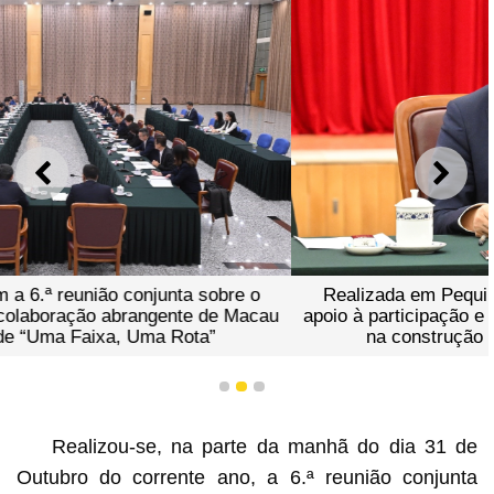
ANTERIOR
SEGU
Realizada em Pequim a 6.ª reunião conjunta sobre o
apoio à participação e colaboração abrangente de Macau
na construção de “Uma Faixa, Uma Rota”
1
2
3
Realizou-se, na parte da manhã do dia 31 de
Outubro do corrente ano, a 6.ª reunião conjunta