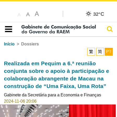
A
C
A
32°
A
Pesq
Índice
Início
Dossiers
繁
简
PT
Realizada em Pequim a 6.ª reunião
conjunta sobre o apoio à participação e
colaboração abrangente de Macau na
construção de “Uma Faixa, Uma Rota”
Gabinete da Secretária para a Economia e Finanças
2024-11-06 20:06