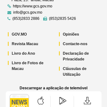
https://www.gcs.gov.mo
info@gcs.gov.mo
(853)2833 2886
(853)2835 5426
GOV.MO
Opiniões
Revista Macau
Contacte-nos
Livro do Ano
Declaração de
Privacidade
Livro de Fotos de
Macau
Cláusulas de
Utilização
Descarregar a aplicação de telemóvel
Aplicação de telemóvel “Notícias do G
Aplicação de telemóvel “
Aplicação 