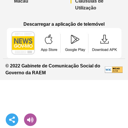
Macau
Cláusulas de
Utilização
Descarregar a aplicação de telemóvel
Aplicação de telemóvel “Notícias do G
Aplicação de telemóvel “
Aplicação 
© 2022 Gabinete de Comunicação Social do
Governo da RAEM