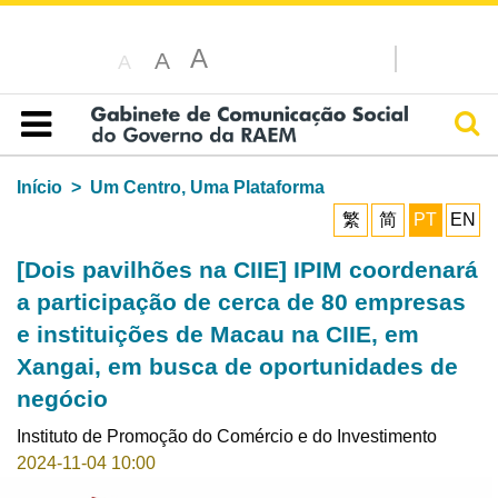
A
A
A
Pesq
Índice
Início
Um Centro, Uma Plataforma
繁
简
PT
EN
[Dois pavilhões na CIIE] IPIM coordenará
a participação de cerca de 80 empresas
e instituições de Macau na CIIE, em
Xangai, em busca de oportunidades de
negócio
Instituto de Promoção do Comércio e do Investimento
2024-11-04 10:00