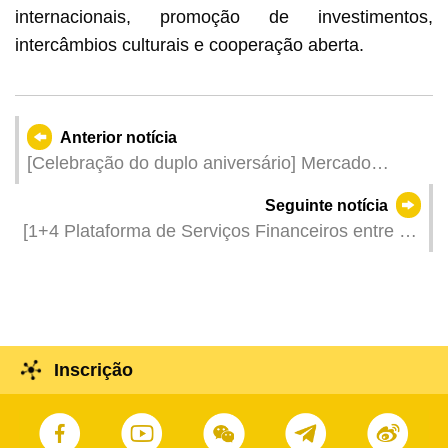
internacionais, promoção de investimentos,
intercâmbios culturais e cooperação aberta.
Anterior notícia
[Celebração do duplo aniversário] Mercado
“Vamos Desfrutar” voltará a realizar-se em
Seguinte notícia
Hengqin, de 15 a 17 de Novembro, construindo
[1+4 Plataforma de Serviços Financeiros entre a
uma plataforma de comercialização para
China e os Países de Língua Portuguesa] Visita à
produtos característicos dos PLP e de Macau
cidade de Macau e a Hengqin dos representantes
da Associação de Supervisão de Seguros
Lusófonos (ASEL)
Inscrição