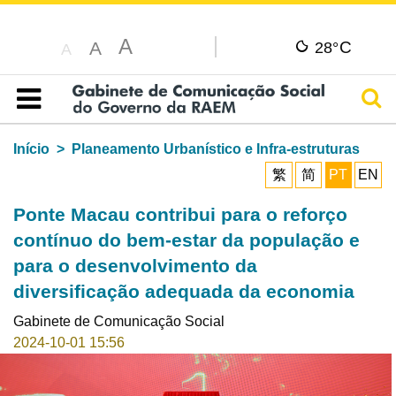
A
C
A
28°
A
Pesq
Índice
Início
Planeamento Urbanístico e Infra-estruturas
繁
简
PT
EN
Ponte Macau contribui para o reforço
contínuo do bem-estar da população e
para o desenvolvimento da
diversificação adequada da economia
Gabinete de Comunicação Social
2024-10-01 15:56