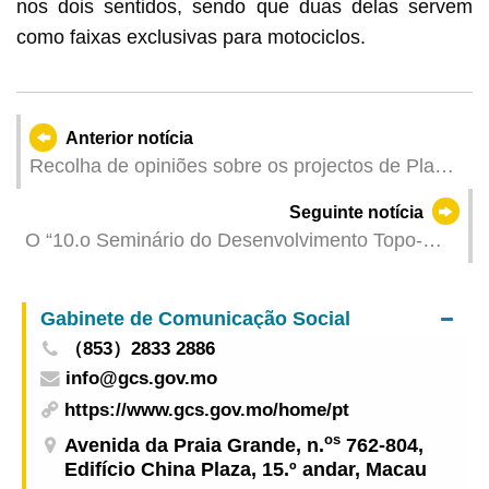
nos dois sentidos, sendo que duas delas servem
como faixas exclusivas para motociclos.
Anterior notícia
Recolha de opiniões sobre os projectos de Planta
de Condições Urbanísticas (de 16 a 30 de
Seguinte notícia
Outubro de 2024)
O “10.o Seminário do Desenvolvimento Topo-
Cartográfico entre os Dois Lados do Estreito,
Hong Kong e Macau” promove o intercâmbio das
Gabinete de Comunicação Social
tecnologias topo-cartográficas e de informações
（853）2833 2886
geográficas
info@gcs.gov.mo
https://www.gcs.gov.mo/home/pt
os
Avenida da Praia Grande, n.
762-804,
Edifício China Plaza, 15.º andar, Macau