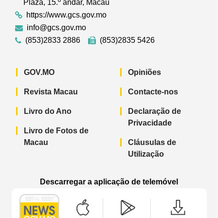
Plaza, 15.º andar, Macau
https://www.gcs.gov.mo
info@gcs.gov.mo
(853)2833 2886
(853)2835 5426
GOV.MO
Opiniões
Revista Macau
Contacte-nos
Livro do Ano
Declaração de
Privacidade
Livro de Fotos de
Macau
Cláusulas de
Utilização
Descarregar a aplicação de telemóvel
Aplicação de telemóvel “Notícias do G
Aplicação de telemóvel “
Aplicação 