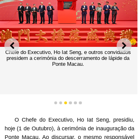
ANTERIOR
SEGU
Chefe do Executivo, Ho Iat Seng, e outros convidados
presidem a cerimónia do descerramento de lápide da
Ponte Macau.
1
2
3
4
5
6
O Chefe do Executivo, Ho Iat Seng, presidiu,
hoje (1 de Outubro), à cerimónia de inauguração da
Ponte Macau. Ao discursar, o mesmo responsável