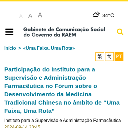
A
C
A
34°
A
Pesq
Índice
Início
«Uma Faixa, Uma Rota»
繁
简
PT
Participação do Instituto para a
Supervisão e Administração
Farmacêutica no Fórum sobre o
Desenvolvimento da Medicina
Tradicional Chinesa no âmbito de “Uma
Faixa, Uma Rota”
Instituto para a Supervisão e Administração Farmacêutica
2024-09-14 23:45