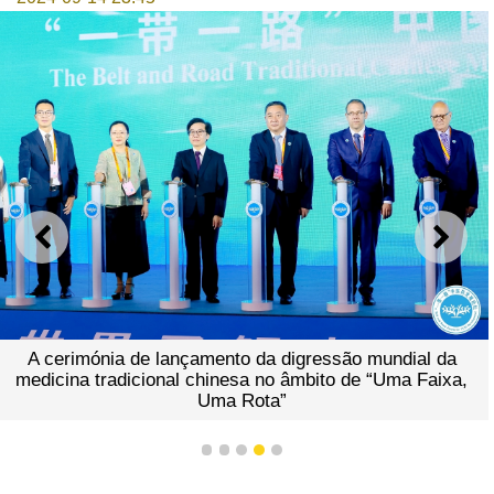
ANTERIOR
SEGU
A cerimónia de lançamento da digressão mundial da
medicina tradicional chinesa no âmbito de “Uma Faixa,
Uma Rota”
1
2
3
4
5