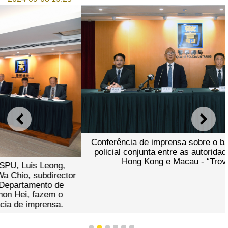
ANTERIOR
SEGU
Conferência de imprensa sobre o balanço da operação
policial conjunta entre as autoridades de Guangdong,
Hong Kong e Macau - “Trovoada 2024”