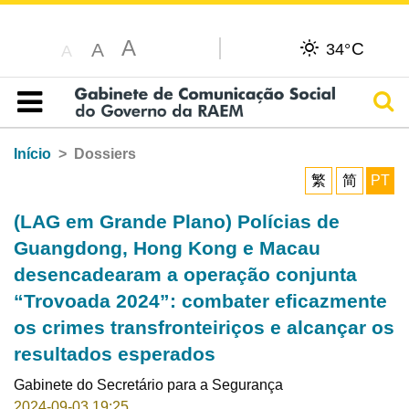
A
C
A
34°
A
Pesq
Índice
Início
Dossiers
繁
简
PT
(LAG em Grande Plano) Polícias de
Guangdong, Hong Kong e Macau
desencadearam a operação conjunta
“Trovoada 2024”: combater eficazmente
os crimes transfronteiriços e alcançar os
resultados esperados
Gabinete do Secretário para a Segurança
2024-09-03 19:25