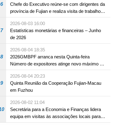
6
Chefe do Executivo reúne-se com dirigentes da
província de Fujian e realiza visita de trabalho
em Fuzhou
2026-08-03 16:00
7
Estatísticas monetárias e financeiras – Junho
ementos de “turismo +”
de 2026
2026-08-04 18:35
8
2026GMBPF arranca nesta Quinta-feira
Número de expositores atinge novo máximo em
18 anos
2026-08-04 20:23
9
Quinta Reunião da Cooperação Fujian-Macau
em Fuzhou
2026-08-02 11:04
10
Secretária para a Economia e Finanças lidera
equipa em visitas às associações locais para
consolidar consensos e promover os trabalhos
nas áreas económica e social