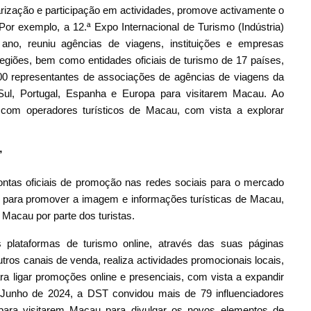
rização e participação em actividades, promove activamente o
 Por exemplo, a 12.ª Expo Internacional de Turismo (Indústria)
no, reuniu agências de viagens, instituições e empresas
 regiões, bem como entidades oficiais de turismo de 17 países,
100 representantes de associações de agências de viagens da
o Sul, Portugal, Espanha e Europa para visitarem Macau. Ao
com operadores turísticos de Macau, com vista a explorar
”
ntas oficiais de promoção nas redes sociais para o mercado
, para promover a imagem e informações turísticas de Macau,
 Macau por parte dos turistas.
plataformas de turismo online, através das suas páginas
outros canais de venda, realiza actividades promocionais locais,
ra ligar promoções online e presenciais, com vista a expandir
e Junho de 2024, a DST convidou mais de 79 influenciadores
 para visitarem Macau para divulgar os novos elementos de