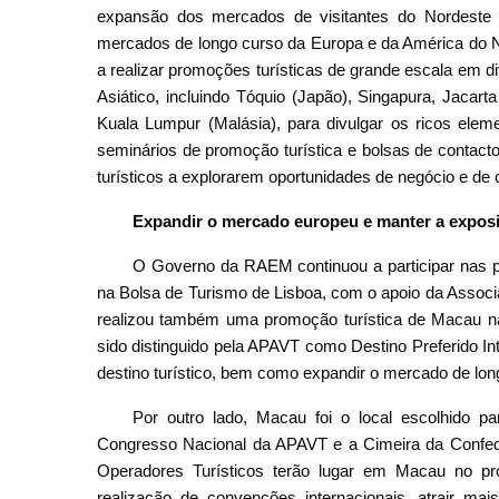
expansão dos mercados de visitantes do Nordeste
mercados de longo curso da Europa e da América do Nor
a realizar promoções turísticas de grande escala em 
Asiático, incluindo Tóquio (Japão), Singapura, Jacart
Kuala Lumpur (Malásia), para divulgar os ricos elem
seminários de promoção turística e bolsas de contacto
turísticos a explorarem oportunidades de negócio e de
Expandir o mercado europeu e manter a expos
O Governo da RAEM continuou a participar nas prin
na Bolsa de Turismo de Lisboa, com o apoio da Assoc
realizou também uma promoção turística de Macau n
sido distinguido pela APAVT como Destino Preferido I
destino turístico, bem como expandir o mercado de lon
Por outro lado, Macau foi o local escolhido 
Congresso Nacional da APAVT e a Cimeira da Confed
Operadores Turísticos terão lugar em Macau no p
realização de convenções internacionais, atrair mais