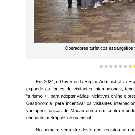
am Macau e participam em actividades
1
2
3
4
5
6
7
Em 2024, o Governo da Região Administrativa Es
expandir as fontes de visitantes internacionais, tend
“turismo +”, para adoptar várias iniciativas online e 
Gastronomia” para incentivar os visitantes internacio
vantagens únicas de Macau como um centro mundial d
enquanto metrópole internacional.
No primeiro semestre deste ano, registou-se um a