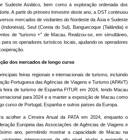
 e Sudeste Asiático, bem como à exploração ordenada dos
te. A partir do primeiro trimestre deste ano, a DST continuou
diversos mercados de visitantes do Nordeste da Ásia e Sudeste
a (Indonésia), Seul (Coreia do Sul), Banguecoque (Tailândia) e
entos de “turismo +” de Macau. Realizou-se, em simultâneo,
 para os operadores turísticos locais, ajudando os operadores
 cooperação.
ição dos mercados de longo curso
cipais feiras regionais e internacionais de turismo, incluindo
iação Portuguesa das Agências de Viagens e Turismo (APAVT)
a feira de turismo de Espanha FITUR em 2024, tendo Macau
nternacional para 2024 e a manter a exposição de Macau como
go curso de Portugal, Espanha e outros países da Europa.
para acolher a Cimeira Anual da PATA em 2024, enquanto o
eração Europeia das Associações de Agências de Viagens e
róximo ano, permitindo mostrar a capacidade de Macau na
 visitantes internacionais de alto nível, ajudar a expandir o