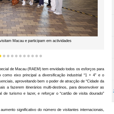
Influenciadores de turismo visitam Macau para divulgar novos el
8
9
10
11
12
13
14
15
16
17
18
pecial de Macau (RAEM) tem envidado todos os esforços para
o como eixo principal a diversificação industrial “1 + 4” e o
presenciais, aproveitando bem o poder de atracção de “Cidade da
nais a fazerem itinerários multi-destinos, para desenvolver as
e turismo e lazer, e reforçar o “cartão de visita dourado”
umento significativo do número de visitantes internacionais,