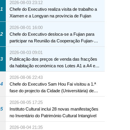
2026-08-03 23:12
1
Chefe do Executivo realiza visita de trabalho a
Xiamen e a Longyan na província de Fujian
2026-08-01 16:00
2
Chefe do Executivo desloca-se a Fujian para
participar na Reunião da Cooperação Fujian-
Macau
2026-08-03 09:01
3
Publicação dos preços de venda das fracções
da habitação económica nos Lotes A1 a A4 e
A12 da Zona A dos Novos Aterros
2026-08-06 22:43
4
Chefe do Executivo Sam Hou Fai visitou a 1.ª
fase do projecto da Cidade (Universitária) de
Educação Internacional de Macau e Hengqin
2026-08-05 17:25
5
Instituto Cultural inclui 28 novas manifestações
no Inventário do Património Cultural Intangível
NTE
2026-08-04 21:35