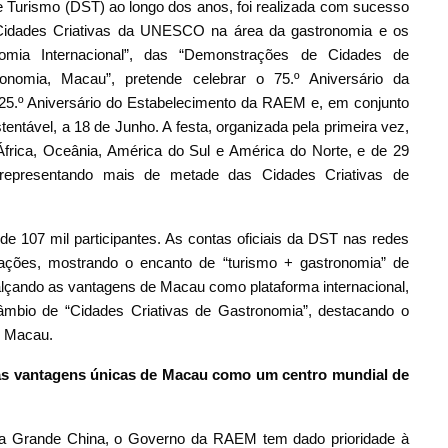
de Turismo (DST) ao longo dos anos, foi realizada com sucesso
 Cidades Criativas da UNESCO na área da gastronomia e os
nomia Internacional”, das “Demonstrações de Cidades de
onomia, Macau”, pretende celebrar o 75.º Aniversário da
25.º Aniversário do Estabelecimento da RAEM e, em conjunto
ntável, a 18 de Junho. A festa, organizada pela primeira vez,
África, Oceânia, América do Sul e América do Norte, e de 29
epresentando mais de metade das Cidades Criativas de
de 107 mil participantes. As contas oficiais da DST nas redes
zações, mostrando o encanto de “turismo + gastronomia” de
alçando as vantagens de Macau como plataforma internacional,
âmbio de “Cidades Criativas de Gastronomia”, destacando o
de Macau.
as vantagens únicas de Macau como um centro mundial de
da Grande China, o Governo da RAEM tem dado prioridade à