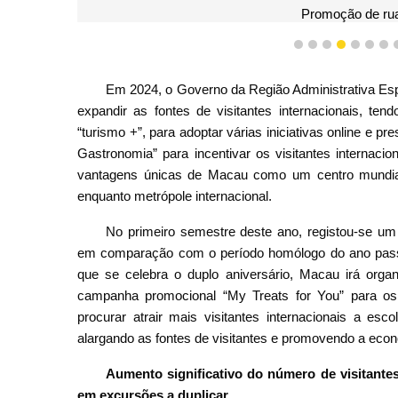
Promoção de rua
1
2
3
4
5
6
7
Em 2024, o Governo da Região Administrativa Es
expandir as fontes de visitantes internacionais, tend
“turismo +”, para adoptar várias iniciativas online e 
Gastronomia” para incentivar os visitantes internacio
vantagens únicas de Macau como um centro mundial d
enquanto metrópole internacional.
No primeiro semestre deste ano, registou-se um a
em comparação com o período homólogo do ano pass
que se celebra o duplo aniversário, Macau irá or
campanha promocional “My Treats for You” para os v
procurar atrair mais visitantes internacionais a es
alargando as fontes de visitantes e promovendo a econo
Aumento significativo do número de visitantes
em excursões a duplicar