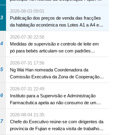
Macau
2026-08-03 09:01
3
Publicação dos preços de venda das fracções
da habitação económica nos Lotes A1 a A4 e
A12 da Zona A dos Novos Aterros
2026-07-30 22:56
4
Medidas de supervisão e controlo de leite em
pó para bebés articulam-se com padrões
internacionais Serviços interdepartamentais
2026-07-31 17:56
envidam esforços para assegurar a saúde dos
5
Ng Wai Han nomeada Coordenadora da
bebés e crianças, assim como a segurança
NTE
Comissão Executiva da Zona de Cooperação
alimentar
Aprofundada entre Guangdong e Macau em
2026-07-31 22:49
Hengqin
6
Instituto para a Supervisão e Administração
Farmacêutica apela ao não consumo de um
produto com substâncias medicamentosas
2026-08-04 21:35
ocidentais
7
Chefe do Executivo reúne-se com dirigentes da
província de Fujian e realiza visita de trabalho