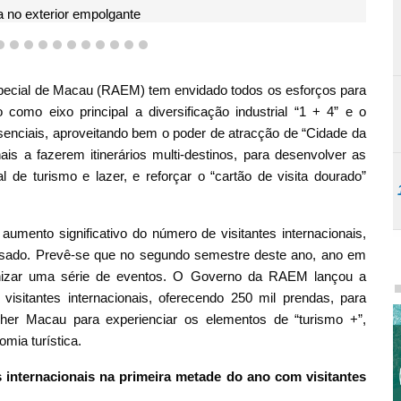
 no exterior empolgante
8
9
10
11
12
13
14
15
16
17
18
pecial de Macau (RAEM) tem envidado todos os esforços para
o como eixo principal a diversificação industrial “1 + 4” e o
presenciais, aproveitando bem o poder de atracção de “Cidade da
nais a fazerem itinerários multi-destinos, para desenvolver as
e turismo e lazer, e reforçar o “cartão de visita dourado”
umento significativo do número de visitantes internacionais,
ado. Prevê-se que no segundo semestre deste ano, ano em
ganizar uma série de eventos. O Governo da RAEM lançou a
isitantes internacionais, oferecendo 250 mil prendas, para
colher Macau para experienciar os elementos de “turismo +”,
mia turística.
 internacionais na primeira metade do ano com visitantes