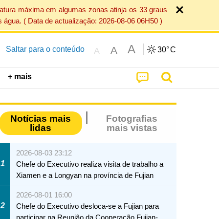
ratura máxima em algumas zonas atinja os 33 graus
 água. ( Data de actualização: 2026-08-06 06H50 )
A
A
Saltar para o conteúdo
30°
C
A
+ mais
Notícias mais
Fotografias
lidas
mais vistas
2026-08-03 23:12
1
Chefe do Executivo realiza visita de trabalho a
Xiamen e a Longyan na província de Fujian
2026-08-01 16:00
2
Chefe do Executivo desloca-se a Fujian para
participar na Reunião da Cooperação Fujian-