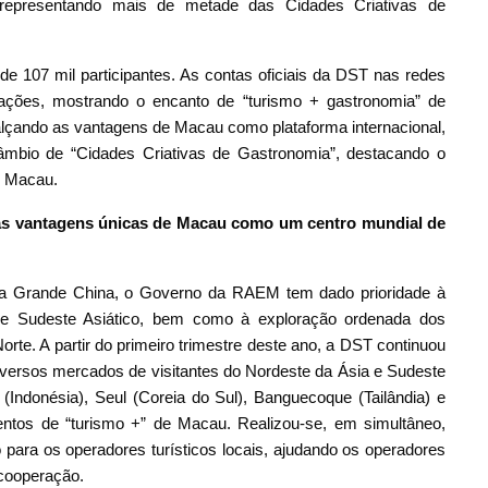
epresentando mais de metade das Cidades Criativas de
de 107 mil participantes. As contas oficiais da DST nas redes
zações, mostrando o encanto de “turismo + gastronomia” de
alçando as vantagens de Macau como plataforma internacional,
âmbio de “Cidades Criativas de Gastronomia”, destacando o
de Macau.
as vantagens únicas de Macau como um centro mundial de
da Grande China, o Governo da RAEM tem dado prioridade à
 e Sudeste Asiático, bem como à exploração ordenada dos
te. A partir do primeiro trimestre deste ano, a DST continuou
diversos mercados de visitantes do Nordeste da Ásia e Sudeste
a (Indonésia), Seul (Coreia do Sul), Banguecoque (Tailândia) e
entos de “turismo +” de Macau. Realizou-se, em simultâneo,
 para os operadores turísticos locais, ajudando os operadores
 cooperação.