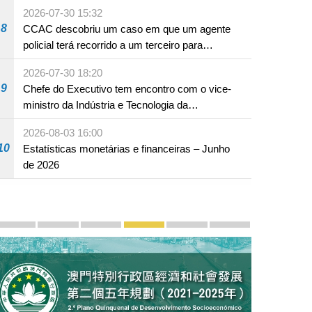
em Fuzhou
2026-07-30 15:32
8
CCAC descobriu um caso em que um agente
policial terá recorrido a um terceiro para
assumir por si a culpa na sequência de uma
2026-07-30 18:20
infracção rodoviária
9
Chefe do Executivo tem encontro com o vice-
ministro da Indústria e Tecnologia da
Informação
2026-08-03 16:00
10
Estatísticas monetárias e financeiras – Junho
de 2026
Divulgação e promoção
Macau, Êxitos de "Um País, Dois Sistemas": Transmi
Chefe do Executivo apresenta a 18 de Novem
LAG em Grande Plano
Segundo Plano Quinquenal de
Zona de Cooperação 
PhotoBook20