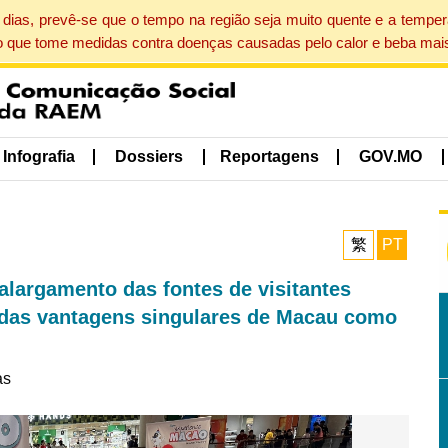
dias, prevê-se que o tempo na região seja muito quente e a tempe
o que tome medidas contra doenças causadas pelo calor e beba mais
Infografia
Dossiers
Reportagens
GOV.MO
繁
PT
largamento das fontes de visitantes
 das vantagens singulares de Macau como
as