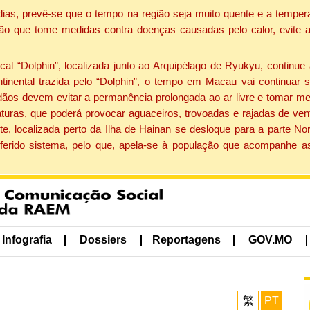
dias, prevê-se que o tempo na região seja muito quente e a tempe
ão que tome medidas contra doenças causadas pelo calor, evite ac
 “Dolphin”, localizada junto ao Arquipélago de Ryukyu, continue 
ntinental trazida pelo “Dolphin”, o tempo em Macau vai continuar
dãos devem evitar a permanência prolongada ao ar livre e tomar m
ras, que poderá provocar aguaceiros, trovoadas e rajadas de vento 
e, localizada perto da Ilha de Hainan se desloque para a parte No
ferido sistema, pelo que, apela-se à população que acompanhe a
Infografia
Dossiers
Reportagens
GOV.MO
繁
PT