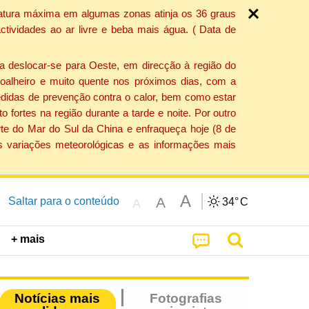
ratura máxima em algumas zonas atinja os 36 graus
tividades ao ar livre e beba mais água. ( Data de
a deslocar-se para Oeste, em direcção à região do
 soalheiro e muito quente nos próximos dias, com a
edidas de prevenção contra o calor, bem como estar
fortes na região durante a tarde e noite. Por outro
rte do Mar do Sul da China e enfraqueça hoje (8 de
s variações meteorológicas e as informações mais
A
A
Saltar para o conteúdo
34°
C
A
+ mais
Notícias mais
Fotografias