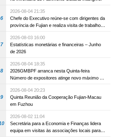
2026-08-04 21:35
6
Chefe do Executivo reúne-se com dirigentes da
província de Fujian e realiza visita de trabalho
em Fuzhou
2026-08-03 16:00
7
Estatísticas monetárias e financeiras – Junho
de 2026
2026-08-04 18:35
8
2026GMBPF arranca nesta Quinta-feira
Número de expositores atinge novo máximo em
18 anos
2026-08-04 20:23
9
Quinta Reunião da Cooperação Fujian-Macau
em Fuzhou
2026-08-02 11:04
10
Secretária para a Economia e Finanças lidera
equipa em visitas às associações locais para