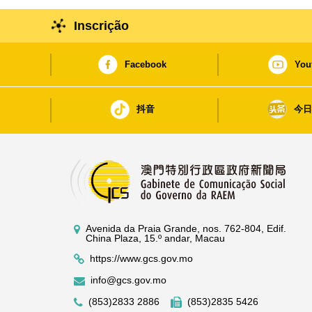
Inscrição
Facebook
You
抖音
今
Avenida da Praia Grande, nos. 762-804, Edif.
China Plaza, 15.º andar, Macau
https://www.gcs.gov.mo
info@gcs.gov.mo
(853)2833 2886
(853)2835 5426