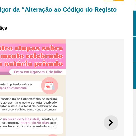
gor da “Alteração ao Código do Registo
tiça
SEGUI