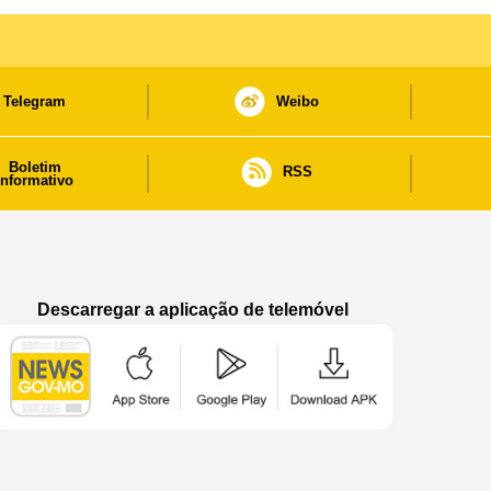
Telegram
Weibo
Boletim
RSS
informativo
Descarregar a aplicação de telemóvel
Aplicação de telemóvel “Notícias do Governo
Aplicação de telemóvel “Notícia
Aplicação de telem