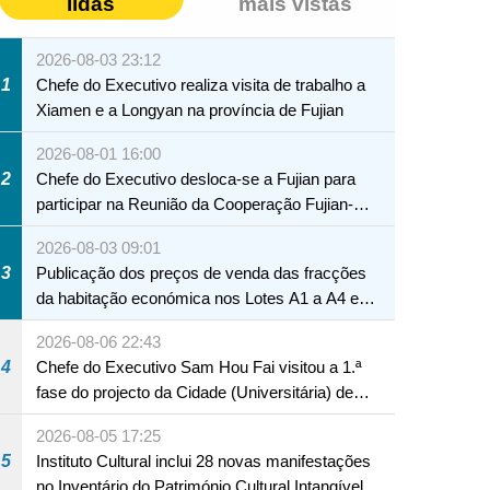
lidas
mais vistas
2026-08-03 23:12
1
Chefe do Executivo realiza visita de trabalho a
Xiamen e a Longyan na província de Fujian
2026-08-01 16:00
2
Chefe do Executivo desloca-se a Fujian para
participar na Reunião da Cooperação Fujian-
Macau
2026-08-03 09:01
3
Publicação dos preços de venda das fracções
da habitação económica nos Lotes A1 a A4 e
A12 da Zona A dos Novos Aterros
2026-08-06 22:43
4
Chefe do Executivo Sam Hou Fai visitou a 1.ª
fase do projecto da Cidade (Universitária) de
Educação Internacional de Macau e Hengqin
2026-08-05 17:25
NTE
5
Instituto Cultural inclui 28 novas manifestações
no Inventário do Património Cultural Intangível