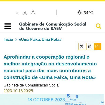
A
C
A
34°
A
Pesq
Índice
Início
«Uma Faixa, Uma Rota»
繁
简
PT
Aprofundar a cooperação regional e
melhor integração no desenvolvimento
nacional para dar mais contributos à
construção de «Uma Faixa, Uma Rota»
Gabinete de Comunicação Social
2023-10-18 20:25