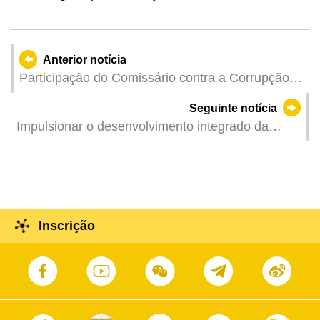
Anterior notícia
Participação do Comissário contra a Corrupção,
Chan Tsz King, no debate temático “Rota da
Seguinte notícia
Seda Íntegra” realizado em Pequim
Impulsionar o desenvolvimento integrado da
economia digital e economia real de forma a
contribuir mais força de Macau para promover a
construção conjunta da «Uma Faixa, Uma Rota»
de alta qualidade
Inscrição