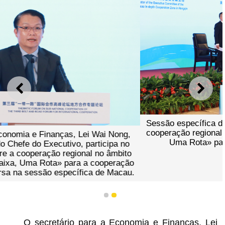
ANTERIOR
SEGU
Sessão específica de Macau no debate temático sobre a
cooperação regional no âmbito do 3.º fórum «Uma Faixa,
Uma Rota» para a cooperação internacional.
1
2
O secretário para a Economia e Finanças, Lei