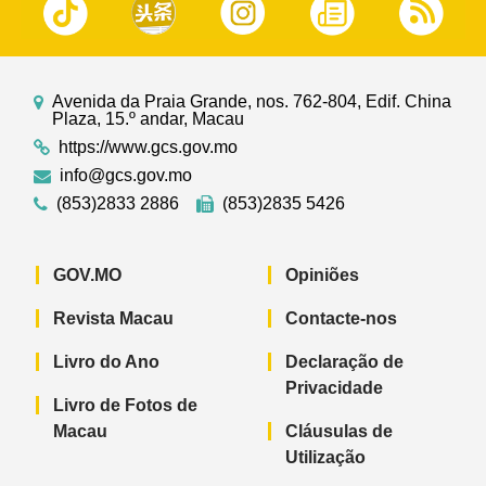
Avenida da Praia Grande, nos. 762-804, Edif. China
Plaza, 15.º andar, Macau
https://www.gcs.gov.mo
info@gcs.gov.mo
(853)2833 2886
(853)2835 5426
GOV.MO
Opiniões
Revista Macau
Contacte-nos
Livro do Ano
Declaração de
Privacidade
Livro de Fotos de
Macau
Cláusulas de
Utilização