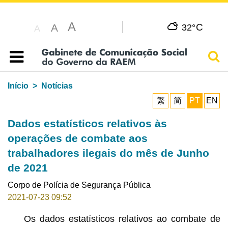
A
C
A
32°
A
Pesq
Índice
Início
Notícias
繁
简
PT
EN
Dados estatísticos relativos às
operações de combate aos
trabalhadores ilegais do mês de Junho
de 2021
Corpo de Polícia de Segurança Pública
2021-07-23 09:52
Os dados estatísticos relativos ao combate de