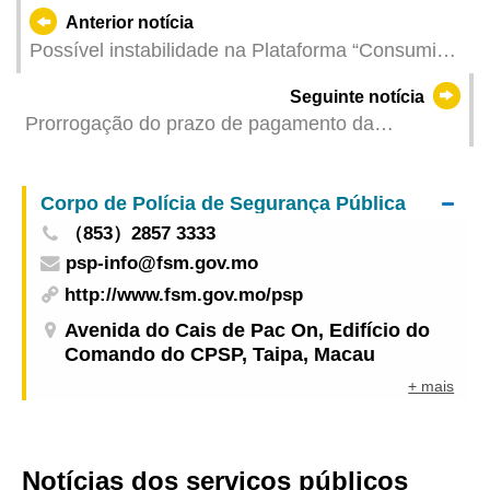
Anterior notícia
Possível instabilidade na Plataforma “Consumidor
Online” e suspensão temporária de vários
Seguinte notícia
serviços online do Conselho de Consumidores
Prorrogação do prazo de pagamento da
neste sábado
Contribuição Predial Urbana do mês de Julho
Corpo de Polícia de Segurança Pública
（853）2857 3333
psp-info@fsm.gov.mo
http://www.fsm.gov.mo/psp
Avenida do Cais de Pac On, Edifício do
Comando do CPSP, Taipa, Macau
+ mais
Notícias dos serviços públicos