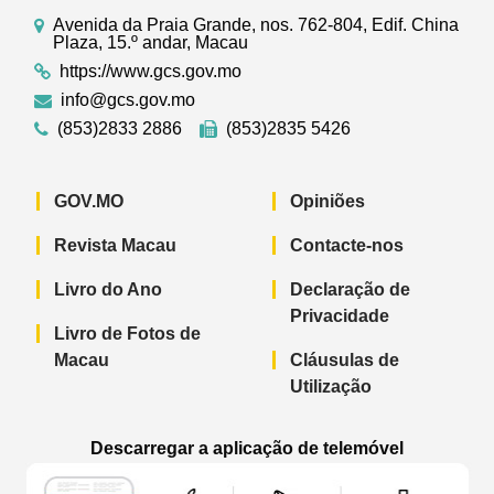
Avenida da Praia Grande, nos. 762-804, Edif. China
Plaza, 15.º andar, Macau
https://www.gcs.gov.mo
info@gcs.gov.mo
(853)2833 2886
(853)2835 5426
GOV.MO
Opiniões
Revista Macau
Contacte-nos
Livro do Ano
Declaração de
Privacidade
Livro de Fotos de
Macau
Cláusulas de
Utilização
Descarregar a aplicação de telemóvel
Aplicação de telemóvel “Notícias do G
Aplicação de telemóvel “
Aplicação 