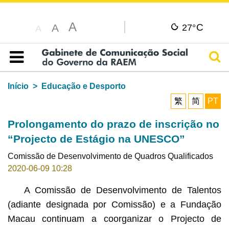
A
C
A
27°
A
Pesq
Índice
Início
Educação e Desporto
繁
简
PT
Prolongamento do prazo de inscrição no
“Projecto de Estágio na UNESCO”
Comissão de Desenvolvimento de Quadros Qualificados
2020-06-09 10:28
A Comissão de Desenvolvimento de Talentos
(adiante designada por Comissão) e a Fundação
Macau continuam a coorganizar o Projecto de