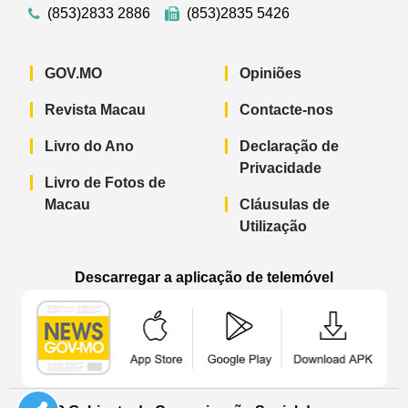
(853)2833 2886
(853)2835 5426
GOV.MO
Opiniões
Revista Macau
Contacte-nos
Livro do Ano
Declaração de
Privacidade
Livro de Fotos de
Macau
Cláusulas de
Utilização
Descarregar a aplicação de telemóvel
Aplicação de telemóvel “Notícias do G
Aplicação de telemóvel “
Aplicação 