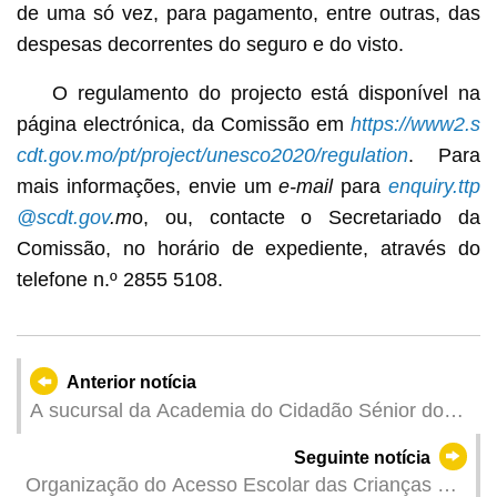
de uma só vez, para pagamento, entre outras, das
despesas decorrentes do seguro e do visto.
O regulamento do projecto está disponível na
página electrónica, da Comissão em
https://www2.s
cdt.gov.mo/pt/project/unesco2020/regulation
. Para
mais informações, envie um
e-mail
para
enquiry.ttp
@scdt.gov
.m
o, ou, contacte o Secretariado da
Comissão, no horário de expediente, através do
telefone n.º 2855 5108.
Anterior notícia
A sucursal da Academia do Cidadão Sénior do
Instituto Politécnico de Macau (IPM) na Taipa
Seguinte notícia
recrutará novos alunos para cursos de duração
Organização do Acesso Escolar das Crianças ao
de quatro anos