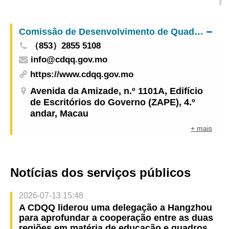
Ensino Infantil pela Primeira Vez no Ano Lectivo
de 2020/2021
Comissão de Desenvolvimento de Quadros Qualificados
（853）2855 5108
info@cdqq.gov.mo
https://www.cdqq.gov.mo
Avenida da Amizade, n.º 1101A, Edifício
de Escritórios do Governo (ZAPE), 4.º
andar, Macau
+ mais
Notícias dos serviços públicos
2026-07-13 15:48
A CDQQ liderou uma delegação a Hangzhou
para aprofundar a cooperação entre as duas
regiões em matéria de educação e quadros