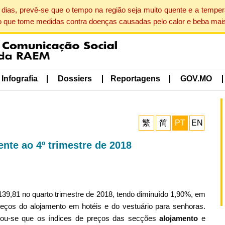
dias, prevê-se que o tempo na região seja muito quente e a tempe
o que tome medidas contra doenças causadas pelo calor e beba mais
Infografia
Dossiers
Reportagens
GOV.MO
繁
简
PT
EN
rente ao 4º trimestre de 2018
139,81 no quarto trimestre de 2018, tendo diminuído 1,90%, em
reços do alojamento em hotéis e do vestuário para senhoras.
rvou-se que os índices de preços das secções
alojamento
e