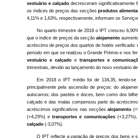
vestuário e calçado
decresceram significativamente 
os índices de preços das secções
produtos a
limenta
4,11% e 1,63%, respectivamente, informam os Serviços
No quarto trimestre de 2018 o IPT cresceu 6,90
que o índice de preços da secção
alojamento
aumento
acréscimo de preços dos quartos de hotéis verificado:
período em que se realizou o Grande Prémio e nos fer
vestuário e calçado
e
transportes e comunica
trimestrais, devido ao lançamento do novo vestuário de
Em 2018 o IPT médio foi de 134,35, tendo-se
principalmente pela ascensão de preços: do alojamen
autocarros; dos pastéis e doces, bem como dos bilhet
calçado e das malas compensou parte do acréscimo. 
acréscimos significativos nas secções
alojamento
(+
(+4,29%) e
transportes e comunicações
(+3,27%)
calçado
(-3,07%).
O IPT reflecte a variação de preços dos bens e 