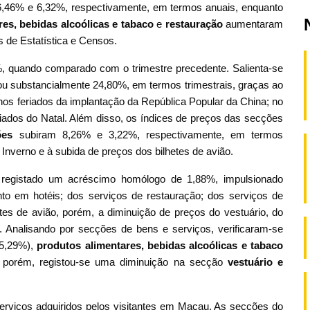
6,46% e 6,32%, respectivamente, em termos anuais, enquanto
res, bebidas alcoólicas e tabaco
e
restauração
aumentaram
 de Estatística e Censos.
%, quando comparado com o trimestre precedente. Salienta-se
u substancialmente 24,80%,
em termos trimestrais, graças ao
 nos feriados da implantação da República Popular da China; no
iados do Natal. Além disso, os índices de preços das secções
ções
subiram
8,26% e 3,22%, respectivamente, em termos
 Inverno e à subida de preços dos bilhetes de avião.
 registado um acréscimo homólogo de 1,88%, impulsionado
to em hotéis; dos serviços de restauração; dos serviços de
es de avião, porém, a diminuição de preços do vestuário, do
Analisando por secções de bens e serviços, verificaram-se
5,29%),
produtos a
limentares, bebidas alcoólicas e tabaco
, porém, registou-se uma diminuição na secção
vestuário e
serviços adquiridos pelos visitantes em Macau. As secções do