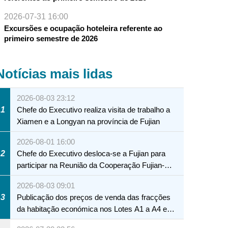
2026-07-31 16:00
Excursões e ocupação hoteleira referente ao
primeiro semestre de 2026
Notícias mais lidas
2026-08-03 23:12
1
Chefe do Executivo realiza visita de trabalho a
Xiamen e a Longyan na província de Fujian
2026-08-01 16:00
2
Chefe do Executivo desloca-se a Fujian para
participar na Reunião da Cooperação Fujian-
Macau
2026-08-03 09:01
3
Publicação dos preços de venda das fracções
da habitação económica nos Lotes A1 a A4 e
A12 da Zona A dos Novos Aterros