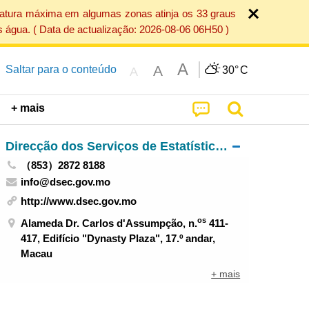
ratura máxima em algumas zonas atinja os 33 graus
 água. ( Data de actualização: 2026-08-06 06H50 )
A
A
Saltar para o conteúdo
30°
C
A
+ mais
Direcção dos Serviços de Estatística e Censos
（853）2872 8188
info@dsec.gov.mo
http://www.dsec.gov.mo
os
Alameda Dr. Carlos d'Assumpção, n.
411-
417, Edifício "Dynasty Plaza", 17.º andar,
Macau
+ mais