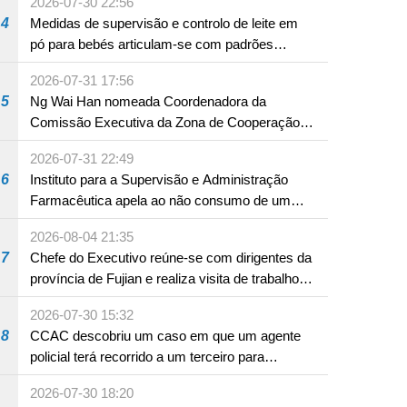
2026-07-30 22:56
4
Medidas de supervisão e controlo de leite em
pó para bebés articulam-se com padrões
internacionais Serviços interdepartamentais
2026-07-31 17:56
envidam esforços para assegurar a saúde dos
5
Ng Wai Han nomeada Coordenadora da
bebés e crianças, assim como a segurança
Comissão Executiva da Zona de Cooperação
alimentar
Aprofundada entre Guangdong e Macau em
2026-07-31 22:49
Hengqin
6
Instituto para a Supervisão e Administração
Farmacêutica apela ao não consumo de um
produto com substâncias medicamentosas
2026-08-04 21:35
ocidentais
7
Chefe do Executivo reúne-se com dirigentes da
província de Fujian e realiza visita de trabalho
em Fuzhou
2026-07-30 15:32
8
CCAC descobriu um caso em que um agente
policial terá recorrido a um terceiro para
assumir por si a culpa na sequência de uma
2026-07-30 18:20
infracção rodoviária