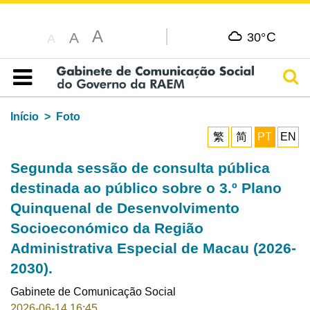
A
C
A
30°
A
Pesq
Índice
Início
Foto
繁
简
PT
EN
Segunda sessão de consulta pública
destinada ao público sobre o 3.º Plano
Quinquenal de Desenvolvimento
Socioeconómico da Região
Administrativa Especial de Macau (2026-
2030).
Gabinete de Comunicação Social
2026-06-14 16:45