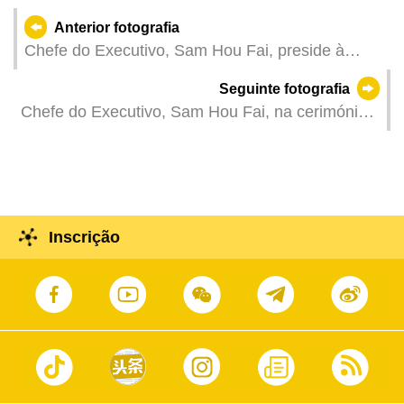
Anterior fotografia
Chefe do Executivo, Sam Hou Fai, preside à
cerimónia de juramento e de tomada de posse da
Seguinte fotografia
nova secretária para a Economia e Finanças, Ng
Chefe do Executivo, Sam Hou Fai, na cerimónia
Wai Han.
de abertura do 17.º Fórum e Exposição
Internacional sobre o Investimento e Construção
de Infra-estruturas.
Inscrição