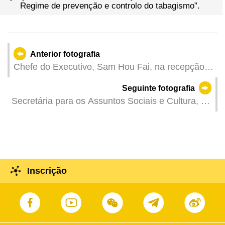
Regime de prevenção e controlo do tabagismo”.
Anterior fotografia
Chefe do Executivo, Sam Hou Fai, na recepção
do Dia de Portugal, de Camões e das
Seguinte fotografia
Comunidades Portuguesas.
Secretária para os Assuntos Sociais e Cultura, O
Lam, na reunião plenária da Assembleia
Legislativa para apresentação, discussão e
votação na generalidade da proposta de lei
intitulada “Regime jurídico dos centros de
aperfeiçoamento particulares”.
Inscrição