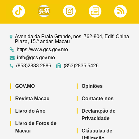
Avenida da Praia Grande, nos. 762-804, Edif. China
Plaza, 15.º andar, Macau
https://www.gcs.gov.mo
info@gcs.gov.mo
(853)2833 2886
(853)2835 5426
GOV.MO
Opiniões
Revista Macau
Contacte-nos
Livro do Ano
Declaração de
Privacidade
Livro de Fotos de
Macau
Cláusulas de
Utilização