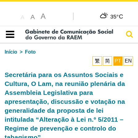
A
C
A
35°
A
Pesq
Índice
Início
Foto
繁
简
PT
EN
Secretária para os Assuntos Sociais e
Cultura, O Lam, na reunião plenária da
Assembleia Legislativa para
apresentação, discussão e votação na
generalidade da proposta de lei
intitulada “Alteração à Lei n.º 5/2011 –
Regime de prevenção e controlo do
tabagismo”.