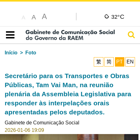
A
C
A
32°
A
Pesq
Índice
Início
Foto
繁
简
PT
EN
Secretário para os Transportes e Obras
Públicas, Tam Vai Man, na reunião
plenária da Assembleia Legislativa para
responder às interpelações orais
apresentadas pelos deputados.
Gabinete de Comunicação Social
2026-01-06 19:09