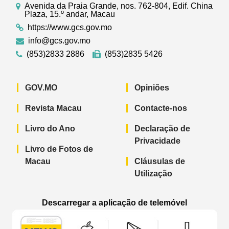
Avenida da Praia Grande, nos. 762-804, Edif. China
Plaza, 15.º andar, Macau
https://www.gcs.gov.mo
info@gcs.gov.mo
(853)2833 2886
(853)2835 5426
GOV.MO
Opiniões
Revista Macau
Contacte-nos
Livro do Ano
Declaração de
Privacidade
Livro de Fotos de
Macau
Cláusulas de
Utilização
Descarregar a aplicação de telemóvel
Aplicação de telemóvel “Notícias do G
Aplicação de telemóvel “
Aplicação 