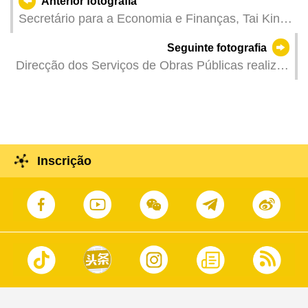
Anterior fotografia
Secretário para a Economia e Finanças, Tai Kin
Ip, na reunião plenária da Assembleia Legislativa
Seguinte fotografia
para responder às interpelações orais
Direcção dos Serviços de Obras Públicas realiza
apresentadas pelos deputados.
acto público de abertura das propostas do
concurso público para a «Empreitada de
Concepção e Construção da Passagem Superior
para Peões entre os Lotes A1 e A4 da Zona A
dos Novos Aterros Urbanos»
Inscrição