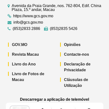
Avenida da Praia Grande, nos. 762-804, Edif. China
Plaza, 15.º andar, Macau
https://www.gcs.gov.mo
info@gcs.gov.mo
(853)2833 2886
(853)2835 5426
GOV.MO
Opiniões
Revista Macau
Contacte-nos
Livro do Ano
Declaração de
Privacidade
Livro de Fotos de
Macau
Cláusulas de
Utilização
Descarregar a aplicação de telemóvel
Aplicação de telemóvel “Notícias do G
Aplicação de telemóvel “
Aplicação 