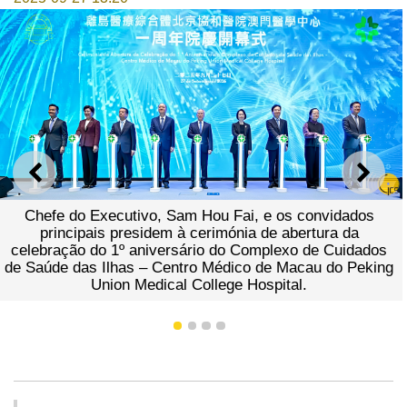
ANTERIOR
SEGU
Chefe do Executivo, Sam Hou Fai, e os convidados
principais presidem à cerimónia de abertura da
celebração do 1º aniversário do Complexo de Cuidados
de Saúde das Ilhas – Centro Médico de Macau do Peking
Union Medical College Hospital.
1
2
3
4