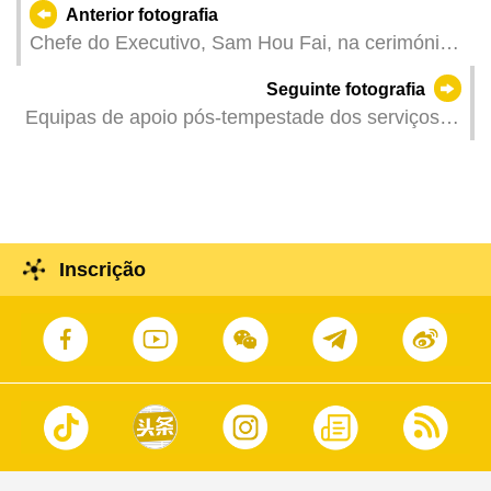
Anterior fotografia
Chefe do Executivo, Sam Hou Fai, na cerimónia
de estreia das séries documentais «Paixão de Xi
Seguinte fotografia
Jinping pela Cultura» e «Apresentação e
Equipas de apoio pós-tempestade dos serviços
Interpretação do Pensamento Económico de Xi
públicos participam em acções de limpeza dos
Jinping» e do aprofundamento da cooperação
arruamentos em diferentes zonas da cidade após
entre China Media Group e a Região
a passagem do tufão.
Administrativa Especial de Macau.
Inscrição