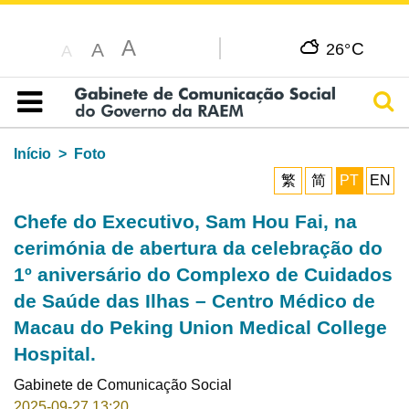
A
C
A
26°
A
Pesq
Índice
Início
Foto
繁
简
PT
EN
Chefe do Executivo, Sam Hou Fai, na
cerimónia de abertura da celebração do
1º aniversário do Complexo de Cuidados
de Saúde das Ilhas – Centro Médico de
Macau do Peking Union Medical College
Hospital.
Gabinete de Comunicação Social
2025-09-27 13:20