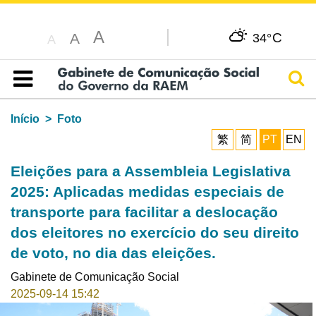
A
C
A
34°
A
Pesq
Índice
Início
Foto
繁
简
PT
EN
Eleições para a Assembleia Legislativa
2025: Aplicadas medidas especiais de
transporte para facilitar a deslocação
dos eleitores no exercício do seu direito
de voto, no dia das eleições.
Gabinete de Comunicação Social
2025-09-14 15:42