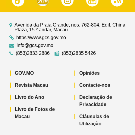
Avenida da Praia Grande, nos. 762-804, Edif. China
Plaza, 15.º andar, Macau
https://www.gcs.gov.mo
info@gcs.gov.mo
(853)2833 2886
(853)2835 5426
GOV.MO
Opiniões
Revista Macau
Contacte-nos
Livro do Ano
Declaração de
Privacidade
Livro de Fotos de
Macau
Cláusulas de
Utilização