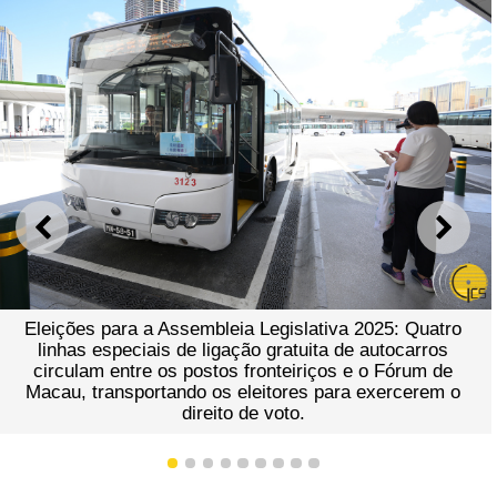
ANTERIOR
SEGU
Eleições para a Assembleia Legislativa 2025: Quatro
linhas especiais de ligação gratuita de autocarros
circulam entre os postos fronteiriços e o Fórum de
Macau, transportando os eleitores para exercerem o
direito de voto.
1
2
3
4
5
6
7
8
9