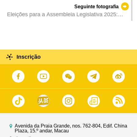
Aplicadas medidas especiais de transporte para
Seguinte fotografia
facilitar a deslocação dos eleitores no exercício
Eleições para a Assembleia Legislativa 2025:
do seu direito de voto, no dia das eleições.
Chefe do Executivo, Sam Hou Fai, inspecciona,
pelas 12h20, o local de votação no Pavilhão
Desportivo do Centro Desportivo Olímpico, e
observa ainda o ponto de espera de autocarro
especial e o posto para assuntos eleitorais nas
Inscrição
imediações, para cumprimentar e encorajar o
pessoal que ali se encontra a trabalhar.
Avenida da Praia Grande, nos. 762-804, Edif. China
Plaza, 15.º andar, Macau