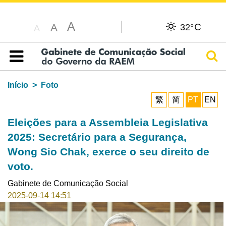
A
C
A
32°
A
Pesq
Índice
Início
Foto
繁
简
PT
EN
Eleições para a Assembleia Legislativa
2025: Secretário para a Segurança,
Wong Sio Chak, exerce o seu direito de
voto.
Gabinete de Comunicação Social
2025-09-14 14:51