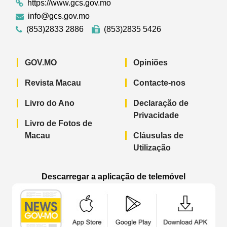
https://www.gcs.gov.mo
info@gcs.gov.mo
(853)2833 2886
(853)2835 5426
GOV.MO
Opiniões
Revista Macau
Contacte-nos
Livro do Ano
Declaração de
Privacidade
Livro de Fotos de
Macau
Cláusulas de
Utilização
Descarregar a aplicação de telemóvel
Aplicação de telemóvel “Notícias do G
Aplicação de telemóvel “
Aplicação 