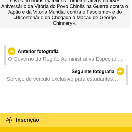
novos produtos filatélicos comemorativos da «80º
Aniversário da Vitória do Povo Chinês na Guerra contra o
Japão e da Vitória Mundial contra o Fascismo» e do
«Bicentenário da Chegada a Macau de George
Chinnery».
Anterior fotografia
O Governo da Região Administrativa Especial de
Macau organiza no Pavilhão Desportivo da
Seguinte fotografia
Universidade Politécnica de Macau uma sessão
Serviço de veículo exclusivo para estudantes
da transmissão em directo da cerimónia
transfronteiriços Hengqin-Macau, entra em
comemorativa do 80.º Aniversário da Vitória da
funcionamento a 1 de Setembro de 2025, com a
Guerra de Resistência do Povo Chinês contra a
implementação a título experimental do novo
Agressão Japonesa e da Guerra Mundial
modelo de facilitação da passagem fronteiriça de
Antifascista.
"inspecção com dispensa de saída do veículo.
Inscrição