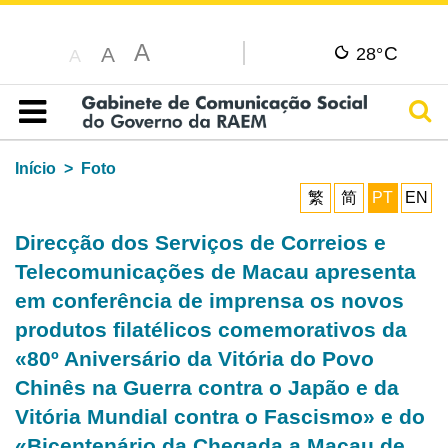
A
C
A
28°
A
Pesq
Índice
Início
Foto
繁
简
PT
EN
Direcção dos Serviços de Correios e
Telecomunicações de Macau apresenta
em conferência de imprensa os novos
produtos filatélicos comemorativos da
«80º Aniversário da Vitória do Povo
Chinês na Guerra contra o Japão e da
Vitória Mundial contra o Fascismo» e do
«Bicentenário da Chegada a Macau de