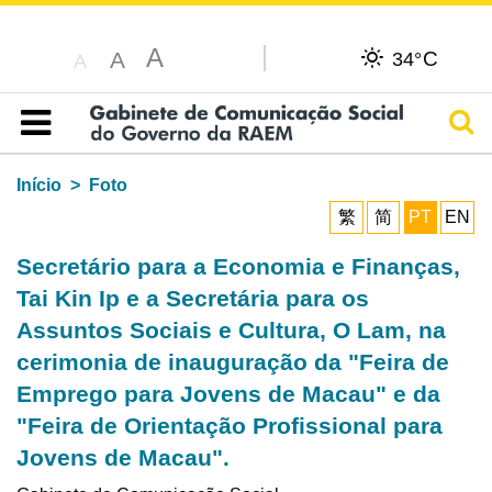
A
C
A
34°
A
Pesq
Índice
Início
Foto
繁
简
PT
EN
Secretário para a Economia e Finanças,
Tai Kin Ip e a Secretária para os
Assuntos Sociais e Cultura, O Lam, na
cerimonia de inauguração da "Feira de
Emprego para Jovens de Macau" e da
"Feira de Orientação Profissional para
Jovens de Macau".