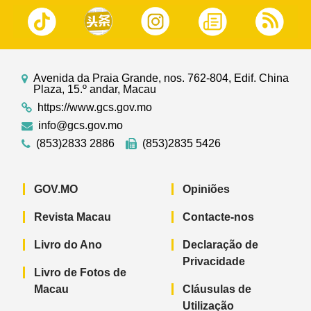
Avenida da Praia Grande, nos. 762-804, Edif. China
Plaza, 15.º andar, Macau
https://www.gcs.gov.mo
info@gcs.gov.mo
(853)2833 2886
(853)2835 5426
GOV.MO
Opiniões
Revista Macau
Contacte-nos
Livro do Ano
Declaração de
Privacidade
Livro de Fotos de
Macau
Cláusulas de
Utilização