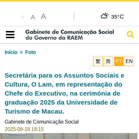
A
C
A
35°
A
Pesq
Índice
Início
Foto
繁
简
PT
EN
Secretária para os Assuntos Sociais e
Cultura, O Lam, em representação do
Chefe do Executivo, na cerimónia de
graduação 2025 da Universidade de
Turismo de Macau.
Gabinete de Comunicação Social
2025-06-19 18:15