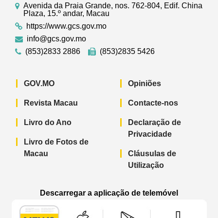
Avenida da Praia Grande, nos. 762-804, Edif. China
Plaza, 15.º andar, Macau
https://www.gcs.gov.mo
info@gcs.gov.mo
(853)2833 2886
(853)2835 5426
GOV.MO
Opiniões
Revista Macau
Contacte-nos
Livro do Ano
Declaração de
Privacidade
Livro de Fotos de
Macau
Cláusulas de
Utilização
Descarregar a aplicação de telemóvel
Aplicação de telemóvel “Notícias do G
Aplicação de telemóvel “
Aplicação 