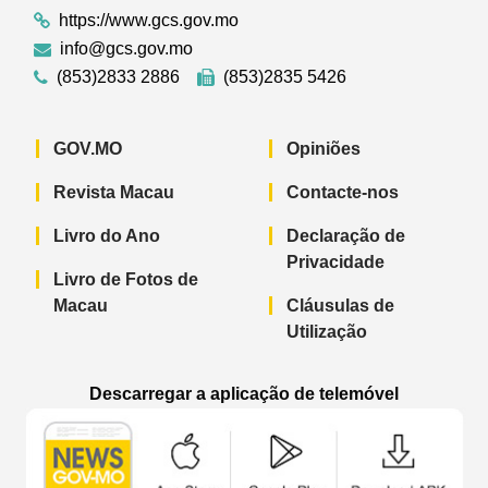
https://www.gcs.gov.mo
info@gcs.gov.mo
(853)2833 2886
(853)2835 5426
GOV.MO
Opiniões
Revista Macau
Contacte-nos
Livro do Ano
Declaração de
Privacidade
Livro de Fotos de
Macau
Cláusulas de
Utilização
Descarregar a aplicação de telemóvel
Aplicação de telemóvel “Notícias do G
Aplicação de telemóvel “
Aplicação 