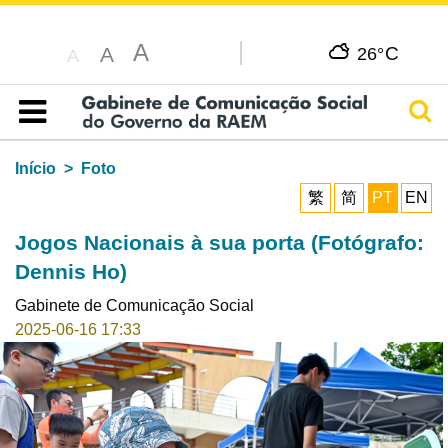
A
C
A
26°
A
Pesq
Índice
Início
Foto
繁
简
PT
EN
Jogos Nacionais à sua porta (Fotógrafo:
Dennis Ho)
Gabinete de Comunicação Social
2025-06-16 17:33