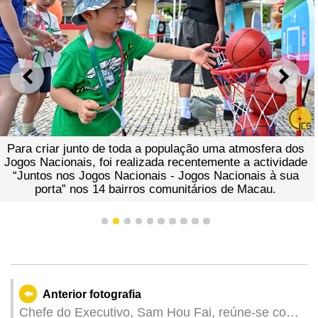
ANTERIOR
SEGU
Para criar junto de toda a população uma atmosfera dos
Jogos Nacionais, foi realizada recentemente a actividade
“Juntos nos Jogos Nacionais - Jogos Nacionais à sua
porta” nos 14 bairros comunitários de Macau.
1
2
3
4
5
6
7
8
9
10
Anterior fotografia
Chefe do Executivo, Sam Hou Fai, reúne-se com