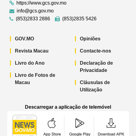
https://www.gcs.gov.mo
info@gcs.gov.mo
(853)2833 2886
(853)2835 5426
GOV.MO
Opiniões
Revista Macau
Contacte-nos
Livro do Ano
Declaração de
Privacidade
Livro de Fotos de
Macau
Cláusulas de
Utilização
Descarregar a aplicação de telemóvel
Aplicação de telemóvel “Notícias do G
Aplicação de telemóvel “
Aplicação 