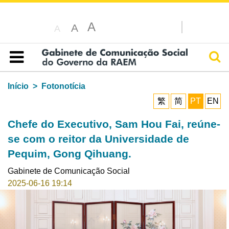
A
A
A
Pesq
Índice
Início
Fotonotícia
繁
简
PT
EN
Chefe do Executivo, Sam Hou Fai, reúne-
se com o reitor da Universidade de
Pequim, Gong Qihuang.
Gabinete de Comunicação Social
2025-06-16 19:14