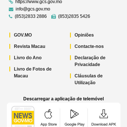
https://www.gcs.gov.mo
info@gcs.gov.mo
(853)2833 2886
(853)2835 5426
GOV.MO
Opiniões
Revista Macau
Contacte-nos
Livro do Ano
Declaração de
Privacidade
Livro de Fotos de
Macau
Cláusulas de
Utilização
Descarregar a aplicação de telemóvel
Aplicação de telemóvel “Notícias do G
Aplicação de telemóvel “
Aplicação 