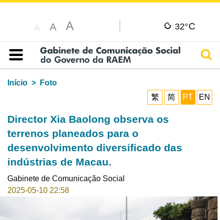
A
C
A
32°
A
Pesq
Índice
Início
Foto
繁
简
PT
EN
Director Xia Baolong observa os
terrenos planeados para o
desenvolvimento diversificado das
indústrias de Macau.
Gabinete de Comunicação Social
2025-05-10 22:58